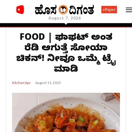
ePaper
August 7, 2026
FOOD | ಫಟಾಫಟ್ ಅಂತ
ರೆಡಿ ಆಗುತ್ತೆ ಸೋಯಾ
ಚಿಕನ್! ನೀವೂ ಒಮ್ಮೆ ಟ್ರೈ
ಮಾಡಿ
August 11, 2025
Kitchen tips