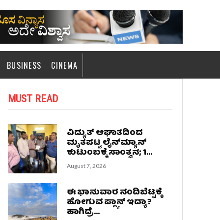
BUSINESS
CINEMA
MUST READ
ವಿದ್ಯುತ್ ಆಘಾತದಿಂದ
ಮೃತಪಟ್ಟ ಲೈನ್‌ಮ್ಯಾನ್
ಕುಟುಂಬಕ್ಕೆ ಸಾಂತ್ವನ; 1...
August 7, 2026
ಈ ಭಾನುವಾರ ನಂದಿಬೆಟ್ಟಕ್ಕೆ
ಹೋಗುವ ಪ್ಲ್ಯಾನ್ ಇದ್ಯಾ?
ಹಾಗಿದ್ರೆ...