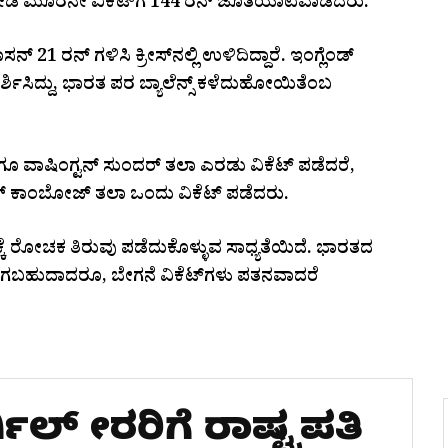
ೋಡಿ ಮೂರನೇ ವಿಕೆಟ್‌ಗೆ 144 ರನ್ ಜೊತೆಯಾಟವಾಡಿದರು.
21 ರನ್ ಗಳಿಸಿ ಕ್ರೀಸ್‌ನಲ್ಲಿ ಉಳಿದಿದ್ದಾರೆ. ಇಂಗ್ಲೆಂಡ್
್ಶಿಸಿದ್ದು, ಭಾರತ ಪರ ಬ್ಯಾಲೆನ್ಸ್ ಕಳೆದುಹೋಯಿತೆಂಬ
 ವಾಷಿಂಗ್ಟನ್ ಸುಂದರ್ ತಲಾ ಎರಡು ವಿಕೆಟ್ ಪಡೆದರೆ,
ೇತನ್ ಕಾಂಬೋಜ್ ತಲಾ ಒಂದು ವಿಕೆಟ್ ಪಡೆದರು.
ಿನಕ್ಕೆ ರೋಚಕ ತಿರುವು ಪಡೆದುಕೊಳ್ಳುವ ಸಾಧ್ಯತೆಯಿದೆ. ಭಾರತದ
ರಾ ಆಗಬಹುದಾದರೂ, ಬೇಗನೆ ವಿಕೆಟ್‌ಗಳು ಪತನವಾದರೆ