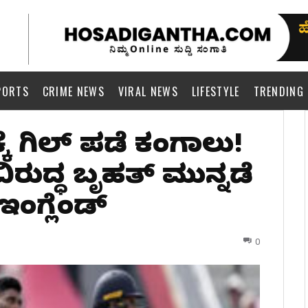
PORTS
CRIME NEWS
VIRAL NEWS
LIFESTYLE
TRENDING
ಕೆ ಗಿಲ್ ಪಡೆ ಕಂಗಾಲು!
ುದ್ಧ ಬೃಹತ್ ಮುನ್ನಡೆ
ಇಂಗ್ಲೆಂಡ್
0