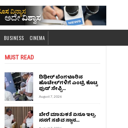
BUSINESS
CINEMA
MUST READ
ದಿಢೀರ್‌ ಬೆಂಗಳೂರಿನ
ಹೊಟೇಲ್‌ಗಳಿಗೆ ಎಂಟ್ರಿ ಕೊಟ್ಟ
ಫುಡ್‌ ಸೇಫ್ಟಿ...
August 7, 2026
ಬೇರೆ ಮಾತುಕತೆ ಏನೂ ಇಲ್ಲ,
ನನಗೆ ಸಚಿವ ಸ್ಥಾನ...