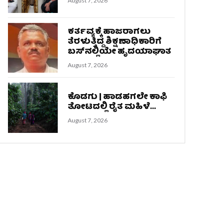
August 7, 2026
ಕರ್ತವ್ಯಕ್ಕೆ ಹಾಜರಾಗಲು
ತೆರಳುತ್ತಿದ್ದ ಶಿಕ್ಷಣಾಧಿಕಾರಿಗೆ
ಬಸ್‌ನಲ್ಲಿಯೇ ಹೃದಯಾಘಾತ
August 7, 2026
ಕೊಡಗು | ಹಾಡಹಗಲೇ ಕಾಫಿ
ತೋಟದಲ್ಲಿ ರೈತ ಮಹಿಳೆ...
August 7, 2026