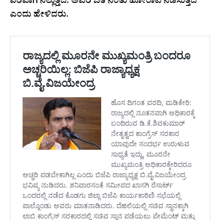
ಪರವಾಗಿ ನಿಲ್ಲುತ್ತದೆ. ಅವರ ಜತೆ ನಿಂತು ಹೋರಾಟ ನಡೆಸುತ್ತದೆ
ಎಂದು ಹೇಳಿದರು.