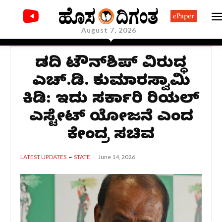
ePaper
August 7, 2026
ಬಿಡದಿ ಟೌನ್‌ಶಿಪ್ ವಿರುದ್ಧ
ಎಚ್.ಡಿ. ಕುಮಾರಸ್ವಾಮಿ
ಕಿಡಿ: ಇದು ಸರ್ಕಾರಿ ರಿಯಲ್
ಎಸ್ಟೇಟ್ ಯೋಜನೆ ಎಂದ
ಕೇಂದ್ರ ಸಚಿವ
June 14, 2026
LATEST UPDATES
STATE