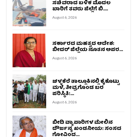
ಸಚಿವರಾದ ಬಳಿಕ ಮೊದಲ
ಬಾರಿಗೆ ತವರು ಜಿಲ್ಲೆಗೆ ಬಿ....
August 6, 2026
ಸರ್ಕಾರದ ಮಹತ್ವದ ಆದೇಶ:
ಬೀದರ್ ಜಿಲ್ಲೆಯ ನೂತನ ಅಪರ...
August 6, 2026
ಚಳ್ಳಕೆರೆ ತಾಲ್ಲೂಕಿನಲ್ಲಿ ಕೈಕೊಟ್ಟು
ಮಳೆ, ತೀವ್ರಗೊಂಡ ಬರ
ಪರಿಸ್ಥಿತಿ:...
August 6, 2026
ಬೀದಿ ವ್ಯಾಪಾರಿಗಳ ಮೇಲಿನ
ದೌರ್ಜನ್ಯ ಖಂಡನೀಯ: ಸಂಸದ
ಗೋವಿಂದ...