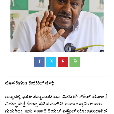
ಹೊಸ ದಿಗಂತ ಡಿಜಿಟಲ್ ಡೆಸ್ಕ್:
ರಾಜ್ಯದಲ್ಲಿ ಭಾರೀ ಸದ್ದು ಮಾಡಿರುವ ಬಿಡದಿ ಟೌನ್‌ಶಿಪ್ ಯೋಜನೆ
ವಿರುದ್ಧ ಮತ್ತೆ ಕೇಂದ್ರ ಸಚಿವ ಎಚ್.ಡಿ.ಕುಮಾರಸ್ವಾಮಿ ಅವರು
ಗುಡುಗಿದ್ದು, ಇದು ಸರ್ಕಾರಿ ರಿಯಲ್ ಎಸ್ಟೇಟ್ ಯೋಜನೆಯಾಗಿದೆ