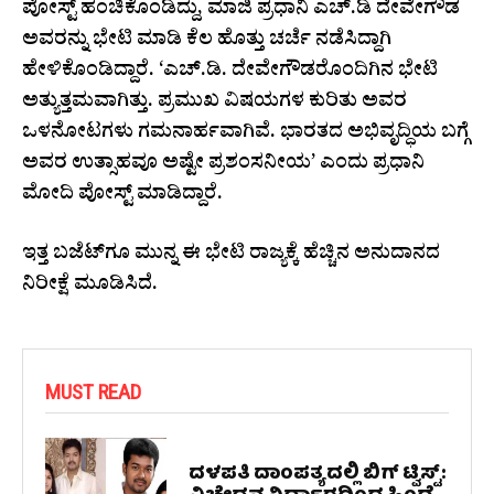
ಪೋಸ್ಟ್‌ ಹಂಚಿಕೊಂಡಿದ್ದು, ಮಾಜಿ ಪ್ರಧಾನಿ ಎಚ್‌.ಡಿ ದೇವೇಗೌಡ
ಅವರನ್ನು ಭೇಟಿ ಮಾಡಿ ಕೆಲ ಹೊತ್ತು ಚರ್ಚೆ ನಡೆಸಿದ್ದಾಗಿ
ಹೇಳಿಕೊಂಡಿದ್ದಾರೆ. ‘ಎಚ್.ಡಿ. ದೇವೇಗೌಡರೊಂದಿಗಿನ ಭೇಟಿ
ಅತ್ಯುತ್ತಮವಾಗಿತ್ತು. ಪ್ರಮುಖ ವಿಷಯಗಳ ಕುರಿತು ಅವರ
ಒಳನೋಟಗಳು ಗಮನಾರ್ಹವಾಗಿವೆ. ಭಾರತದ ಅಭಿವೃದ್ಧಿಯ ಬಗ್ಗೆ
ಅವರ ಉತ್ಸಾಹವೂ ಅಷ್ಟೇ ಪ್ರಶಂಸನೀಯ’ ಎಂದು ಪ್ರಧಾನಿ
ಮೋದಿ ಪೋಸ್ಟ್ ಮಾಡಿದ್ದಾರೆ.
ಇತ್ತ ಬಜೆಟ್‌ಗೂ ಮುನ್ನ ಈ ಭೇಟಿ ರಾಜ್ಯಕ್ಕೆ ಹೆಚ್ಚಿನ ಅನುದಾನದ
ನಿರೀಕ್ಷೆ ಮೂಡಿಸಿದೆ.
MUST READ
ದಳಪತಿ ದಾಂಪತ್ಯದಲ್ಲಿ ಬಿಗ್ ಟ್ವಿಸ್ಟ್: