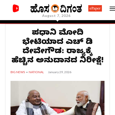
ePaper
August 7, 2026
ಪ್ರಧಾನಿ ಮೋದಿ
ಭೇಟಿಯಾದ ಎಚ್ ಡಿ
ದೇವೇಗೌಡ: ರಾಜ್ಯಕ್ಕೆ
ಹೆಚ್ಚಿನ ಅನುದಾನದ ನಿರೀಕ್ಷೆ!
January 29, 2026
BIG NEWS
NATIONAL