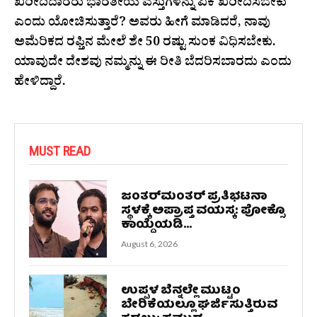
ಖರೀದಿದಾರರು ಭಾರತೀಯ ವಸ್ತುಗಳನ್ನು ಏಕೆ ಖರೀದಿಸಬೇಕು
ಎಂದು ಯೋಚಿಸುತ್ತಾರೆ? ಅವರು ಹೀಗೆ ಮಾಡಿದರೆ, ನಾವು
ಅಮೆರಿಕದ ರಫ್ತಿನ ಮೇಲೆ ಶೇ 50 ರಷ್ಟು ಸುಂಕ ವಿಧಿಸಬೇಕು.
ಯಾವುದೇ ದೇಶವು ನಮ್ಮನ್ನು ಈ ರೀತಿ ಬೆದರಿಸಬಾರದು ಎಂದು
ಹೇಳಿದ್ದಾರೆ.
MUST READ
ಜಂತರ್‌ಮಂತರ್‌ ಪ್ರತಿಭಟನಾ
ಸ್ಥಳಕ್ಕೆ ಅಪ್ರಾಪ್ತ ವಯಸ್ಕ: ಪೋಕ್ಸೊ
ಕಾಯ್ದೆಯಡಿ...
August 6, 2026
ಉಪ್ಪಳ ಬೆನ್ನಲ್ಲೇ ಮುಟ್ಟಂ
ಬೇರಿಕೆಯಲ್ಲೂ ಘರ್ಜಿಸುತ್ತಿರುವ