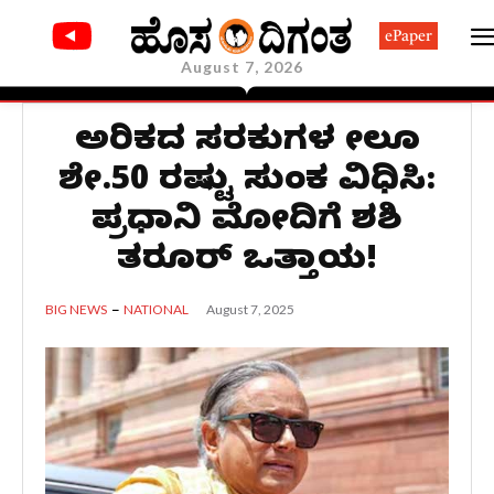
ePaper
August 7, 2026
ಅಮೆರಿಕದ ಸರಕುಗಳ ಮೇಲೂ
ಶೇ.50 ರಷ್ಟು ಸುಂಕ ವಿಧಿಸಿ:
ಪ್ರಧಾನಿ ಮೋದಿಗೆ ಶಶಿ
ತರೂರ್ ಒತ್ತಾಯ!
August 7, 2025
BIG NEWS
NATIONAL