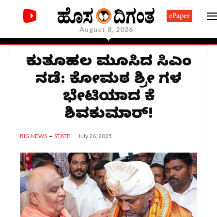
ePaper
August 8, 2026
ಕುತೂಹಲ ಮೂಡಿಸಿದ ಡಿಸಿಎಂ
ನಡೆ: ಕೋಡಿಮಠ ಶ್ರೀ ಗಳ
ಭೇಟಿಯಾದ ಡಿಕೆ
ಶಿವಕುಮಾರ್!
July 26, 2025
BIG NEWS
STATE