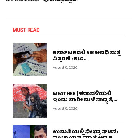
ಡಿಕೆ ಶಿವಕುಮಾರ್ ಪೂಜೆ ಸಲ್ಲಿಸಿದ್ದರು.
MUST READ
ಕರ್ನಾಟಕದಲ್ಲಿ SIR ಅವಧಿ ಮತ್ತೆ
ವಿಸ್ತರಣೆ : BLO...
August 8, 2026
WEATHER | ಕರಾವಳಿಯಲ್ಲಿ
ಇಂದು ಭಾರೀ ಮಳೆ ಸಾಧ್ಯತೆ,...
August 8, 2026
ಉಡುಪಿಯಲ್ಲಿ ಭೀಭತ್ಸ ಘಟನೆ: