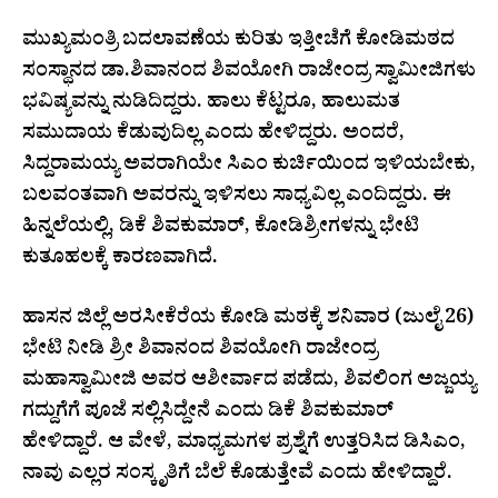
ಮುಖ್ಯಮಂತ್ರಿ ಬದಲಾವಣೆಯ ಕುರಿತು ಇತ್ತೀಚೆಗೆ ಕೋಡಿಮಠದ
ಸಂಸ್ಥಾನದ ಡಾ.ಶಿವಾನಂದ ಶಿವಯೋಗಿ ರಾಜೇಂದ್ರ ಸ್ವಾಮೀಜಿಗಳು
ಭವಿಷ್ಯವನ್ನು ನುಡಿದಿದ್ದರು. ಹಾಲು ಕೆಟ್ಟರೂ, ಹಾಲುಮತ
ಸಮುದಾಯ ಕೆಡುವುದಿಲ್ಲ ಎಂದು ಹೇಳಿದ್ದರು. ಅಂದರೆ,
ಸಿದ್ದರಾಮಯ್ಯ ಅವರಾಗಿಯೇ ಸಿಎಂ ಕುರ್ಚಿಯಿಂದ ಇಳಿಯಬೇಕು,
ಬಲವಂತವಾಗಿ ಅವರನ್ನು ಇಳಿಸಲು ಸಾಧ್ಯವಿಲ್ಲ ಎಂದಿದ್ದರು. ಈ
ಹಿನ್ನಲೆಯಲ್ಲಿ, ಡಿಕೆ ಶಿವಕುಮಾರ್, ಕೋಡಿಶ್ರೀಗಳನ್ನು ಭೇಟಿ
ಕುತೂಹಲಕ್ಕೆ ಕಾರಣವಾಗಿದೆ.
ಹಾಸನ ಜಿಲ್ಲೆ ಅರಸೀಕೆರೆಯ ಕೋಡಿ ಮಠಕ್ಕೆ ಶನಿವಾರ (ಜುಲೈ 26)
ಭೇಟಿ ನೀಡಿ ಶ್ರೀ ಶಿವಾನಂದ ಶಿವಯೋಗಿ ರಾಜೇಂದ್ರ
ಮಹಾಸ್ವಾಮೀಜಿ ಅವರ ಆಶೀರ್ವಾದ ಪಡೆದು, ಶಿವಲಿಂಗ ಅಜ್ಜಯ್ಯ
ಗದ್ದುಗೆಗೆ ಪೂಜೆ ಸಲ್ಲಿಸಿದ್ದೇನೆ ಎಂದು ಡಿಕೆ ಶಿವಕುಮಾರ್
ಹೇಳಿದ್ದಾರೆ. ಆ ವೇಳೆ, ಮಾಧ್ಯಮಗಳ ಪ್ರಶ್ನೆಗೆ ಉತ್ತರಿಸಿದ ಡಿಸಿಎಂ,
ನಾವು ಎಲ್ಲರ ಸಂಸ್ಕೃತಿಗೆ ಬೆಲೆ ಕೊಡುತ್ತೇವೆ ಎಂದು ಹೇಳಿದ್ದಾರೆ.