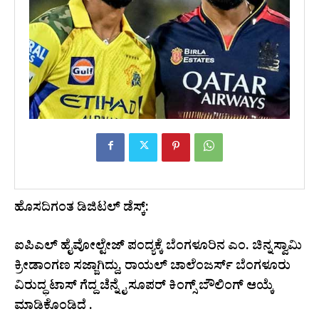
ಹೊಸದಿಗಂತ ಡಿಜಿಟಲ್ ಡೆಸ್ಕ್:
ಐಪಿಎಲ್ ಹೈವೋಲ್ಟೇಜ್ ಪಂದ್ಯಕ್ಕೆ ಬೆಂಗಳೂರಿನ ಎಂ. ಚಿನ್ನಸ್ವಾಮಿ
ಕ್ರೀಡಾಂಗಣ ಸಜ್ಜಾಗಿದ್ದು, ರಾಯಲ್ ಚಾಲೆಂಜರ್ಸ್ ಬೆಂಗಳೂರು
ವಿರುದ್ಧ ಟಾಸ್ ಗೆದ್ದ ಚೆನ್ನೈ ಸೂಪರ್ ಕಿಂಗ್ಸ್ ಬೌಲಿಂಗ್ ಆಯ್ಕೆ
ಮಾಡಿಕೊಂಡಿದೆ .