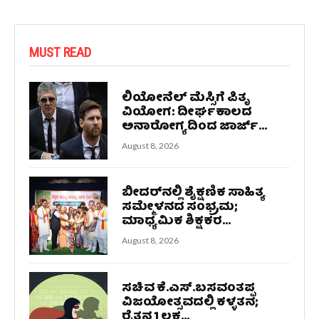
MUST READ
ಲಿಯೋನೆಲ್ ಮೆಸ್ಸಿಗೆ ಪಿತೃ
ವಿಯೋಗ: ದೀರ್ಘಕಾಲದ
ಅನಾರೋಗ್ಯದಿಂದ ಜಾರ್ಜ್...
August 8, 2026
ಬೀದರ್‌ನಲ್ಲಿ ಶೈಕ್ಷಣಿಕ ಸಾಹಿತ್ಯ
ಸಮ್ಮೇಳನದ ಸಂಭ್ರಮ;
ಮಾಧ್ಯಮಿಕ ಶಿಕ್ಷಕರ...
August 8, 2026
ಸಚಿವ ಕೆ.ಎಸ್.ಬಸವಂತಪ್ಪ
ವಿಜಯೋತ್ಸವದಲ್ಲಿ ಕಳ್ಳತನ;
ರೈತನ 1 ಲಕ್ಷ...