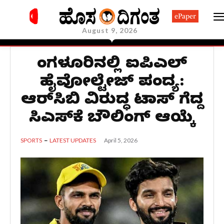
ePaper
August 9, 2026
ಬೆಂಗಳೂರಿನಲ್ಲಿ ಐಪಿಎಲ್
ಹೈವೋಲ್ಟೇಜ್ ಪಂದ್ಯ:
ಆರ್‌ಸಿಬಿ ವಿರುದ್ಧ ಟಾಸ್ ಗೆದ್ದ
ಸಿಎಸ್‌ಕೆ ಬೌಲಿಂಗ್ ಆಯ್ಕೆ
April 5, 2026
SPORTS
LATEST UPDATES