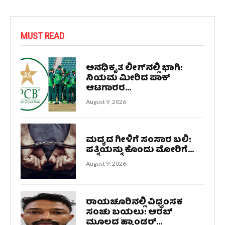
MUST READ
ಅನಧಿಕೃತ ಲೀಗ್‌ನಲ್ಲಿ ಭಾಗಿ:
ನಿಯಮ ಮೀರಿದ ಪಾಕ್
ಆಟಗಾರರ...
August 9, 2026
ಮದ್ಯದ ಗೀಳಿಗೆ ಸಂಸಾರ ಬಲಿ:
ಪತ್ನಿಯನ್ನು ಕೊಂದು ಮೋರಿಗೆ...
August 9, 2026
ರಾಯಚೂರಿನಲ್ಲಿ ವಿಧ್ವಂಸಕ
ಸಂಚು ಬಯಲು: ಅರಬ್
ಮೂಲದ ಹ್ಯಾಂಡ್ಲರ್...