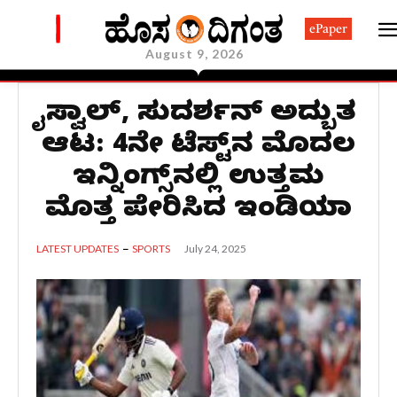
ePaper
August 9, 2026
ಜೈಸ್ವಾಲ್​, ಸುದರ್ಶನ್ ಅದ್ಬುತ
ಆಟ: 4ನೇ ಟೆಸ್ಟ್​​ನ ಮೊದಲ
ಇನ್ನಿಂಗ್ಸ್​​​ನಲ್ಲಿ ಉತ್ತಮ
ಮೊತ್ತ ಪೇರಿಸಿದ ಇಂಡಿಯಾ
July 24, 2025
LATEST UPDATES
SPORTS