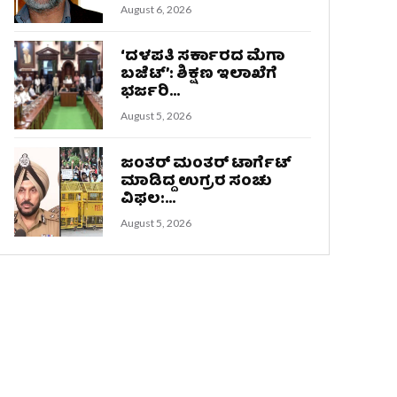
August 6, 2026
‘ದಳಪತಿ ಸರ್ಕಾರದ ಮೆಗಾ
ಬಜೆಟ್’: ಶಿಕ್ಷಣ ಇಲಾಖೆಗೆ
ಭರ್ಜರಿ...
August 5, 2026
ಜಂತರ್ ಮಂತರ್ ಟಾರ್ಗೆಟ್
ಮಾಡಿದ್ದ ಉಗ್ರರ ಸಂಚು
ವಿಫಲ:...
August 5, 2026