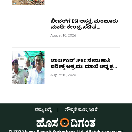
ಬೀದರ್‌ಗೆ ESI ಆಸ್ಪತ್ರೆ ಮಂಜೂರು
ಮಾಡಿ: ಕೇಂದ್ರ ಸಚಿವೆ...
August 10, 2026
ಜಾರ್ಖಂಡ್ JPSC ನೇಮಕಾತಿ
ಪರೀಕ್ಷೆ ಅಕ್ರಮ: ಮಾಜಿ ಅಧ್ಯಕ್ಷ...
August 10, 2026
ನಮ್ಮ ಬಗ್ಗೆ
ಗೌಪ್ಯತೆ ಮತ್ತು ಇತರೆ
© 2025 Jnana Bharati Prakashana Ltd. All rights reserved.