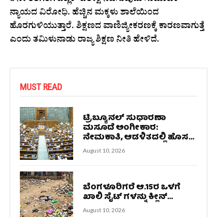
8 ನೇ ತರಗತಿಗೆ ಪಬ್ಲಿಕ್ ಪರೀಕ್ಷೆ ನಡೆಸುವುದು ಸಾಮಾಜಿಕ
ನ್ಯಾಯದ ವಿರೋಧಿ. ಹೆಚ್ಚಿನ ಮಕ್ಕಳು ಶಾಲೆಯಿಂದ
ಹೊರಗುಳಿಯುತ್ತಾರೆ. ಶಿಕ್ಷಣದ ವಾಣಿಜ್ಯೀಕರಣಕ್ಕೆ ಕಾರಣವಾಗುತ್ತೆ
ಎಂದು ತಮಿಳುನಾಡು ರಾಜ್ಯ ಶಿಕ್ಷಣ ನೀತಿ ಹೇಳಿದೆ.
MUST READ
ಟ್ರಿಬ್ಯೂನಲ್ ಸುಧಾರಣಾ
ಮಸೂದೆ ಅಂಗೀಕಾರ:
ನೇಮಕಾತಿ, ಆಡಳಿತದಲ್ಲಿ ಹೊಸ...
August 10, 2026
ಬೆಂಗಳೂರಿಗರೆ ಆ.15ರ ಒಳಗೆ
ಖಾಲಿ ಸೈಟ್ ಗಳನ್ನು ಕ್ಲೀನ್...
August 10, 2026