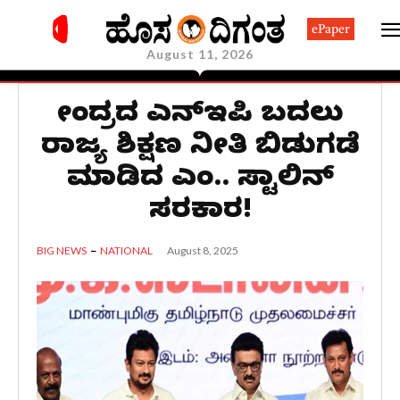
ePaper
August 11, 2026
ಕೇಂದ್ರದ ಎನ್‌ಇಪಿ ಬದಲು
ರಾಜ್ಯ ಶಿಕ್ಷಣ ನೀತಿ ಬಿಡುಗಡೆ
ಮಾಡಿದ ಎಂ.ಕೆ. ಸ್ಟಾಲಿನ್
ಸರಕಾರ!
August 8, 2025
BIG NEWS
NATIONAL