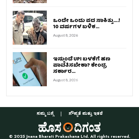
ಒಂದೇ ಒಂದು ಪದ ಸಾಕಿತ್ತು….!
10 ವರ್ಷಗಳ ಬಳಿಕ...
August 8, 2026
ಇನ್ಮುಂದೆ UPI ಬಳಕೆಗೆ ಹಣ
ಪಾವತಿಸಬೇಕಾ? ಕೇಂದ್ರ
ಸರ್ಕಾರ...
August 8, 2026
ನಮ್ಮ ಬಗ್ಗೆ
ಗೌಪ್ಯತೆ ಮತ್ತು ಇತರೆ
© 2025 Jnana Bharati Prakashana Ltd. All rights reserved.