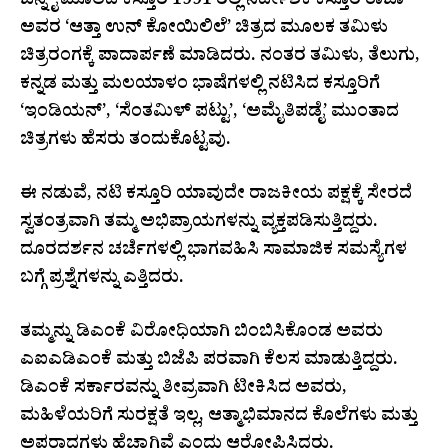
ಚೆನ್ನೈ ಮೂಲದ ಕಸ್ತೂರಿ 1991 ರಲ್ಲಿ ನಿರ್ದೇಶಕ ಕಸ್ತೂರಿ ರಾಜಾ
ಅವರ ‘ಆತ್ತಾ ಉನ್ ಕೋಯಿಲಿಲೆ’ ಚಿತ್ರದ ಮೂಲಕ ತಮಿಳು
ಚಿತ್ರರಂಗಕ್ಕೆ ಪಾದಾರ್ಪಣೆ ಮಾಡಿದರು. ನಂತರ ತಮಿಳು, ತೆಲುಗು,
ಕನ್ನಡ ಮತ್ತು ಮಲಯಾಳಂ ಭಾಷೆಗಳಲ್ಲಿ ನಟಿಸಿದ ಕಸ್ತೂರಿಗೆ
‘ಇಂಡಿಯನ್’, ‘ಸೆಂತಮಿಳ್ ಪಟ್ಟು’, ‘ಅಮೈತಿಪಡೈ’ ಮುಂತಾದ
ಚಿತ್ರಗಳು ಹೆಸರು ತಂದುಕೊಟ್ಟವು.
ಈ ನಡುವೆ, ನಟಿ ಕಸ್ತೂರಿ ಯಾವುದೇ ರಾಜಕೀಯ ಪಕ್ಷಕ್ಕೆ ಸೇರದೆ
ಸ್ವತಂತ್ರವಾಗಿ ತಮ್ಮ ಅಭಿಪ್ರಾಯಗಳನ್ನು ವ್ಯಕ್ತಪಡಿಸುತ್ತಿದ್ದರು.
ದೂರದರ್ಶನ ಚರ್ಚೆಗಳಲ್ಲಿ ಭಾಗವಹಿಸಿ ಸಾಮಾಜಿಕ ಸಮಸ್ಯೆಗಳ
ಬಗ್ಗೆ ಪ್ರಶ್ನೆಗಳನ್ನು ಎತ್ತಿದರು.
ತಮ್ಮನ್ನು ಡಿಎಂಕೆ ವಿರೋಧಿಯಾಗಿ ಬಿಂಬಿಸಿಕೊಂಡ ಅವರು
ಎಐಎಡಿಎಂಕೆ ಮತ್ತು ಬಿಜೆಪಿ ಪರವಾಗಿ ಕೆಲಸ ಮಾಡುತ್ತಿದ್ದರು.
ಡಿಎಂಕೆ ಸರ್ಕಾರವನ್ನು ತೀವ್ರವಾಗಿ ಟೀಕಿಸಿದ ಅವರು,
ಮಹಿಳೆಯರಿಗೆ ಸುರಕ್ಷತೆ ಇಲ್ಲ, ಆತ್ಮಾಭಿಮಾನದ ಕೊಲೆಗಳು ಮತ್ತು
ಅಪರಾಧಗಳು ಹೆಚ್ಚಾಗಿವೆ ಎಂದು ಆರೋಪಿಸಿದರು.