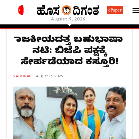
ePaper
August 9, 2026
ರಾಜಕೀಯದತ್ತ ಬಹುಭಾಷಾ
ನಟಿ: ಬಿಜೆಪಿ ಪಕ್ಷಕ್ಕೆ
ಸೇರ್ಪಡೆಯಾದ ಕಸ್ತೂರಿ!
August 15, 2025
NATIONAL