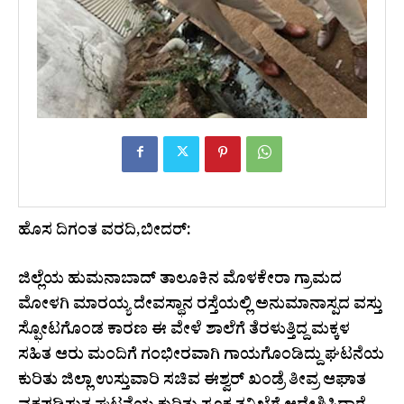
ಹೊಸ ದಿಗಂತ ವರದಿ,ಬೀದರ್:
ಜಿಲ್ಲೆಯ ಹುಮನಾಬಾದ್ ತಾಲೂಕಿನ ಮೊಳಕೇರಾ ಗ್ರಾಮದ
ಮೋಳಗಿ ಮಾರಯ್ಯ ದೇವಸ್ಥಾನ ರಸ್ತೆಯಲ್ಲಿ ಅನುಮಾನಾಸ್ಪದ ವಸ್ತು
ಸ್ಫೋಟಗೊಂಡ ಕಾರಣ ಈ ವೇಳೆ ಶಾಲೆಗೆ ತೆರಳುತ್ತಿದ್ದ ಮಕ್ಕಳ
ಸಹಿತ ಆರು ಮಂದಿಗೆ ಗಂಭೀರವಾಗಿ ಗಾಯಗೊಂಡಿದ್ದು ಘಟನೆಯ
ಕುರಿತು ಜಿಲ್ಲಾ ಉಸ್ತುವಾರಿ ಸಚಿವ ಈಶ್ವರ್ ಖಂಡ್ರೆ ತೀವ್ರ ಆಘಾತ