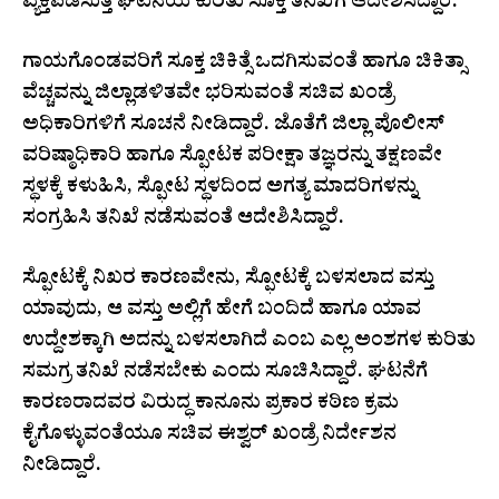
ವ್ಯಕ್ತಪಡಿಸುತ್ತ ಘಟನೆಯ ಕುರಿತು ಸೂಕ್ತ ತನಿಖೆಗೆ ಆದೇಶಿಸಿದ್ದಾರೆ.
ಗಾಯಗೊಂಡವರಿಗೆ ಸೂಕ್ತ ಚಿಕಿತ್ಸೆ ಒದಗಿಸುವಂತೆ ಹಾಗೂ ಚಿಕಿತ್ಸಾ
ವೆಚ್ಚವನ್ನು ಜಿಲ್ಲಾಡಳಿತವೇ ಭರಿಸುವಂತೆ ಸಚಿವ ಖಂಡ್ರೆ
ಅಧಿಕಾರಿಗಳಿಗೆ ಸೂಚನೆ ನೀಡಿದ್ದಾರೆ. ಜೊತೆಗೆ ಜಿಲ್ಲಾ ಪೊಲೀಸ್
ವರಿಷ್ಠಾಧಿಕಾರಿ ಹಾಗೂ ಸ್ಫೋಟಕ ಪರೀಕ್ಷಾ ತಜ್ಞರನ್ನು ತಕ್ಷಣವೇ
ಸ್ಥಳಕ್ಕೆ ಕಳುಹಿಸಿ, ಸ್ಫೋಟ ಸ್ಥಳದಿಂದ ಅಗತ್ಯ ಮಾದರಿಗಳನ್ನು
ಸಂಗ್ರಹಿಸಿ ತನಿಖೆ ನಡೆಸುವಂತೆ ಆದೇಶಿಸಿದ್ದಾರೆ.
ಸ್ಫೋಟಕ್ಕೆ ನಿಖರ ಕಾರಣವೇನು, ಸ್ಫೋಟಕ್ಕೆ ಬಳಸಲಾದ ವಸ್ತು
ಯಾವುದು, ಆ ವಸ್ತು ಅಲ್ಲಿಗೆ ಹೇಗೆ ಬಂದಿದೆ ಹಾಗೂ ಯಾವ
ಉದ್ದೇಶಕ್ಕಾಗಿ ಅದನ್ನು ಬಳಸಲಾಗಿದೆ ಎಂಬ ಎಲ್ಲ ಅಂಶಗಳ ಕುರಿತು
ಸಮಗ್ರ ತನಿಖೆ ನಡೆಸಬೇಕು ಎಂದು ಸೂಚಿಸಿದ್ದಾರೆ. ಘಟನೆಗೆ
ಕಾರಣರಾದವರ ವಿರುದ್ಧ ಕಾನೂನು ಪ್ರಕಾರ ಕಠಿಣ ಕ್ರಮ
ಕೈಗೊಳ್ಳುವಂತೆಯೂ ಸಚಿವ ಈಶ್ವರ್ ಖಂಡ್ರೆ ನಿರ್ದೇಶನ
ನೀಡಿದ್ದಾರೆ.