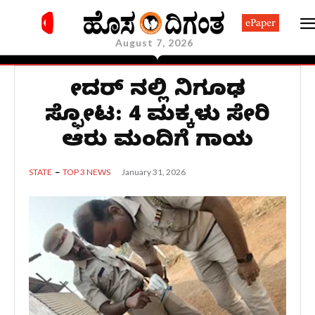
ePaper
August 7, 2026
ಬೀದರ್ ನಲ್ಲಿ ನಿಗೂಢ
ಸ್ಫೋಟ: 4 ಮಕ್ಕಳು ಸೇರಿ
ಆರು ಮಂದಿಗೆ ಗಾಯ
January 31, 2026
STATE
TOP 3 NEWS