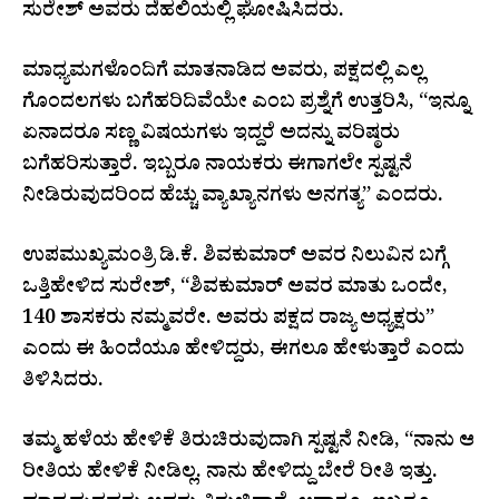
ಸುರೇಶ್ ಅವರು ದೆಹಲಿಯಲ್ಲಿ ಘೋಷಿಸಿದರು.
ಮಾಧ್ಯಮಗಳೊಂದಿಗೆ ಮಾತನಾಡಿದ ಅವರು, ಪಕ್ಷದಲ್ಲಿ ಎಲ್ಲ
ಗೊಂದಲಗಳು ಬಗೆಹರಿದಿವೆಯೇ ಎಂಬ ಪ್ರಶ್ನೆಗೆ ಉತ್ತರಿಸಿ, “ಇನ್ನೂ
ಏನಾದರೂ ಸಣ್ಣ ವಿಷಯಗಳು ಇದ್ದರೆ ಅದನ್ನು ವರಿಷ್ಠರು
ಬಗೆಹರಿಸುತ್ತಾರೆ. ಇಬ್ಬರೂ ನಾಯಕರು ಈಗಾಗಲೇ ಸ್ಪಷ್ಟನೆ
ನೀಡಿರುವುದರಿಂದ ಹೆಚ್ಚು ವ್ಯಾಖ್ಯಾನಗಳು ಅನಗತ್ಯ” ಎಂದರು.
ಉಪಮುಖ್ಯಮಂತ್ರಿ ಡಿ.ಕೆ. ಶಿವಕುಮಾರ್ ಅವರ ನಿಲುವಿನ ಬಗ್ಗೆ
ಒತ್ತಿಹೇಳಿದ ಸುರೇಶ್, “ಶಿವಕುಮಾರ್ ಅವರ ಮಾತು ಒಂದೇ,
140 ಶಾಸಕರು ನಮ್ಮವರೇ. ಅವರು ಪಕ್ಷದ ರಾಜ್ಯ ಅಧ್ಯಕ್ಷರು”
ಎಂದು ಈ ಹಿಂದೆಯೂ ಹೇಳಿದ್ದರು, ಈಗಲೂ ಹೇಳುತ್ತಾರೆ ಎಂದು
ತಿಳಿಸಿದರು.
ತಮ್ಮ ಹಳೆಯ ಹೇಳಿಕೆ ತಿರುಚಿರುವುದಾಗಿ ಸ್ಪಷ್ಟನೆ ನೀಡಿ, “ನಾನು ಆ
ರೀತಿಯ ಹೇಳಿಕೆ ನೀಡಿಲ್ಲ. ನಾನು ಹೇಳಿದ್ದು ಬೇರೆ ರೀತಿ ಇತ್ತು.