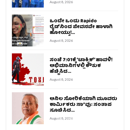
August 8, 2026
ಒಂದೇ ಒಂದು Rapido
ರೈಡ್‌ನಿಂದ ಜೀವನವೇ ಹಾಳಾಗಿ
ಹೋಯ್ತು!...
August 8, 2026
ಸಂಜೆ 7:01ಕ್ಕೆ ‘ಟಾಕ್ಸಿಕ್’ ಹಾವಳಿ!
ಅಭಿಮಾನಿಗಳಲ್ಲಿ ಕೌತುಕ
ಹೆಚ್ಚಿಸಿದ...
August 8, 2026
ಅನಿಲ ಸೋರಿಕೆಯಾಗಿ ಮೂವರು
ಕಾರ್ಮಿಕರು ಸಾ*ವು: ಸಂತಾಪ
ಸೂಚಿಸಿದ...
August 8, 2026