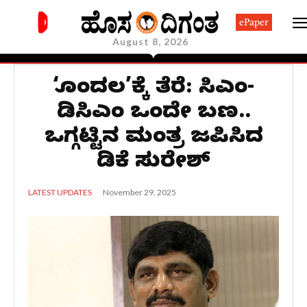
ePaper
August 8, 2026
‘ಗೊಂದಲ’ಕ್ಕೆ ತೆರೆ: ಸಿಎಂ-
ಡಿಸಿಎಂ ಒಂದೇ ಬಣ..
ಒಗ್ಗಟ್ಟಿನ ಮಂತ್ರ ಜಪಿಸಿದ
ಡಿಕೆ ಸುರೇಶ್
November 29, 2025
LATEST UPDATES