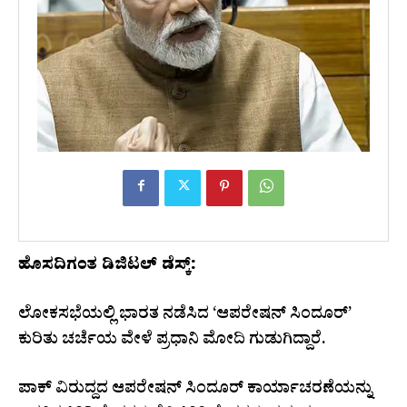
ಹೊಸದಿಗಂತ ಡಿಜಿಟಲ್ ಡೆಸ್ಕ್:
ಲೋಕಸಭೆಯಲ್ಲಿ ಭಾರತ ನಡೆಸಿದ ‘ಆಪರೇಷನ್ ಸಿಂದೂರ್’
ಕುರಿತು ಚರ್ಚೆಯ ವೇಳೆ ಪ್ರಧಾನಿ ಮೋದಿ ಗುಡುಗಿದ್ದಾರೆ.
ಪಾಕ್ ವಿರುದ್ದದ ಆಪರೇಷನ್ ಸಿಂದೂರ್ ಕಾರ್ಯಾಚರಣೆಯನ್ನು