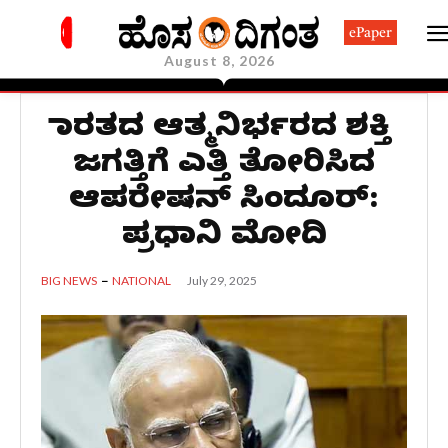
ePaper
August 8, 2026
ಭಾರತದ ಆತ್ಮನಿರ್ಭರದ ಶಕ್ತಿ
ಜಗತ್ತಿಗೆ ಎತ್ತಿ ತೋರಿಸಿದ
ಆಪರೇಷನ್ ಸಿಂದೂರ್:
ಪ್ರಧಾನಿ ಮೋದಿ
July 29, 2025
BIG NEWS
NATIONAL