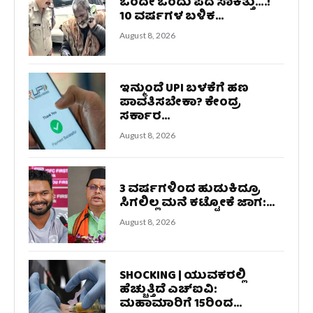
ಒಂದೇ ಒಂದು ಪದ ಸಾಕಿತ್ತು….!
10 ವರ್ಷಗಳ ಬಳಿಕ...
August 8, 2026
ಇನ್ಮುಂದೆ UPI ಬಳಕೆಗೆ ಹಣ
ಪಾವತಿಸಬೇಕಾ? ಕೇಂದ್ರ
ಸರ್ಕಾರ...
August 8, 2026
3 ವರ್ಷಗಳಿಂದ ಹುಡುಕಿದ್ರೂ
ಸಿಗಲಿಲ್ಲ ಮನೆ ಕಟ್ಟೋಕೆ ಜಾಗ:...
August 8, 2026
SHOCKING | ಯುವಕರಲ್ಲಿ
ಹೆಚ್ಚುತ್ತಿದೆ ಎಚ್‌ಐವಿ:
ಮಹಾಮಾರಿಗೆ 15ರಿಂದ...