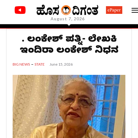
ePaper
August 7, 2026
ಪಿ. ಲಂಕೇಶ್ ಪತ್ನಿ- ಲೇಖಕಿ
ಇಂದಿರಾ ಲಂಕೇಶ್ ನಿಧನ
June 15, 2026
BIG NEWS
STATE