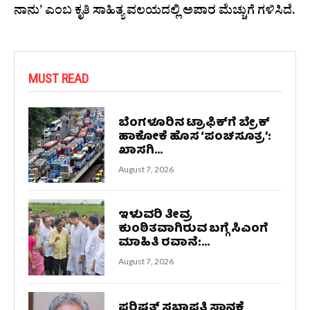
ನಾನು’ ಎಂಬ ಕೃತಿ ಸಾಹಿತ್ಯ ವಲಯದಲ್ಲಿ ಅಪಾರ ಮೆಚ್ಚುಗೆ ಗಳಿಸಿದೆ.
MUST READ
ಬೆಂಗಳೂರಿನ ಟ್ರಾಫಿಕ್‌ಗೆ ಬ್ರೇಕ್
ಹಾಕೋಕೆ ಹೊಸ ‘ಪಂಚಸೂತ್ರ’:
ಖಾಸಗಿ...
August 7, 2026
ಇಳುವರಿ ತೀವ್ರ
ಕುಂಠಿತವಾಗಿರುವ ಬಗ್ಗೆ ಸಿಎಂಗೆ
ಮಾಹಿತಿ ರವಾನೆ:...
August 7, 2026
ಪರಿಷತ್ ಸಭಾಪತಿ ಸ್ಥಾನಕ್ಕೆ