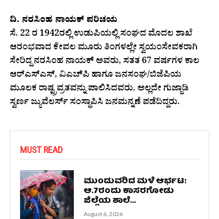
ದಿ. ನರಸಿಂಹ ನಾಯಕ್ ಪರಿಚಯ
ಸೆ. 22 ರ 1942ರಲ್ಲಿ ಉಡುಪಿಯಲ್ಲಿ ಸಂಘದ ಮೊದಲ ಶಾಖೆ
ಆರಂಭವಾದ ಕೇವಲ ಮೂರು ತಿಂಗಳಲ್ಲೇ ಸ್ವಯಂಸೇವಕರಾಗಿ
ಸೇರಿದ್ದ ನರಸಿಂಹ ನಾಯಕ್ ಅವರು, ಸತತ 67 ವರ್ಷಗಳ ಕಾಲ
ಆರ್‌ಎಸ್‌ಎಸ್, ವಿಎಚ್‌ಪಿ ಹಾಗೂ ಜನಸಂಘ/ಬಿಜೆಪಿಯ
ಮೂಲಕ ರಾಷ್ಟ್ರವ್ರತವನ್ನು ಪಾಲಿಸಿದವರು. ಅಲ್ಲದೇ ಗುಜ್ಜಾಡಿ
ಸ್ವರ್ಣ ಜ್ಯುವೆಲರ್ಸ್ ಸಂಸ್ಥಾಪಿಸಿ ಜನಮನ್ನಣೆ ಪಡೆದಿದ್ದರು.
MUST READ
ಮುಂದುವರಿದ ಮಳೆ ಆರ್ಭಟ:
ಆ.7ರಂದು ಕಾಸರಗೋಡು
ಜಿಲ್ಲೆಯ ಶಾಲೆ...
August 6, 2026