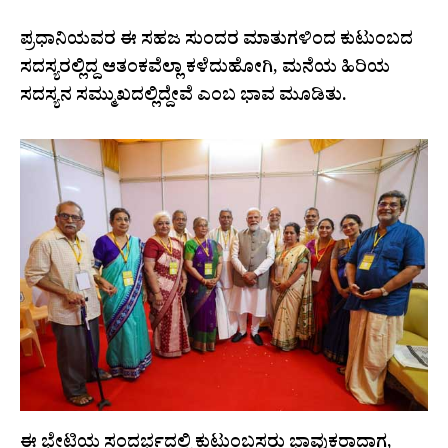
ಪ್ರಧಾನಿಯವರ ಈ ಸಹಜ ಸುಂದರ ಮಾತುಗಳಿಂದ ಕುಟುಂಬದ
ಸದಸ್ಯರಲ್ಲಿದ್ದ ಆತಂಕವೆಲ್ಲಾ ಕಳೆದುಹೋಗಿ, ಮನೆಯ ಹಿರಿಯ
ಸದಸ್ಯನ ಸಮ್ಮುಖದಲ್ಲಿದ್ದೇವೆ ಎಂಬ ಭಾವ ಮೂಡಿತು.
ಈ ಭೇಟಿಯ ಸಂದರ್ಭದಲ್ಲಿ ಕುಟುಂಬಸ್ಥರು ಭಾವುಕರಾದಾಗ,