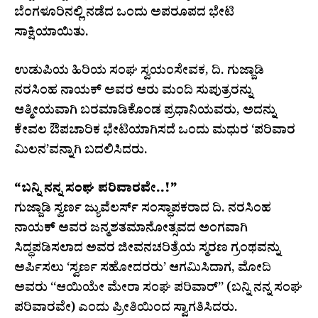
ಬೆಂಗಳೂರಿನಲ್ಲಿ ನಡೆದ ಒಂದು ಅಪರೂಪದ ಭೇಟಿ
ಸಾಕ್ಷಿಯಾಯಿತು.
ಉಡುಪಿಯ ಹಿರಿಯ ಸಂಘ ಸ್ವಯಂಸೇವಕ, ದಿ. ಗುಜ್ಜಾಡಿ
ನರಸಿಂಹ ನಾಯಕ್ ಅವರ ಆರು ಮಂದಿ ಸುಪುತ್ರರನ್ನು
ಆತ್ಮೀಯವಾಗಿ ಬರಮಾಡಿಕೊಂಡ ಪ್ರಧಾನಿಯವರು, ಅದನ್ನು
ಕೇವಲ ಔಪಚಾರಿಕ ಭೇಟಿಯಾಗಿಸದೆ ಒಂದು ಮಧುರ ‘ಪರಿವಾರ
ಮಿಲನ’ವನ್ನಾಗಿ ಬದಲಿಸಿದರು.
​“ಬನ್ನಿ ನನ್ನ ಸಂಘ ಪರಿವಾರವೇ..!”
​ಗುಜ್ಜಾಡಿ ಸ್ವರ್ಣ ಜ್ಯುವೆಲರ್ಸ್ ಸಂಸ್ಥಾಪಕರಾದ ದಿ. ನರಸಿಂಹ
ನಾಯಕ್ ಅವರ ಜನ್ಮಶತಮಾನೋತ್ಸವದ ಅಂಗವಾಗಿ
ಸಿದ್ಧಪಡಿಸಲಾದ ಅವರ ಜೀವನಚರಿತ್ರೆಯ ಸ್ಮರಣ ಗ್ರಂಥವನ್ನು
ಅರ್ಪಿಸಲು ‘ಸ್ವರ್ಣ ಸಹೋದರರು’ ಆಗಮಿಸಿದಾಗ, ಮೋದಿ
ಅವರು “ಆಯಿಯೇ ಮೇರಾ ಸಂಘ ಪರಿವಾರ್” (ಬನ್ನಿ ನನ್ನ ಸಂಘ
ಪರಿವಾರವೇ) ಎಂದು ಪ್ರೀತಿಯಿಂದ ಸ್ವಾಗತಿಸಿದರು.