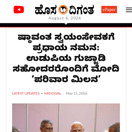
ePaper
August 6, 2026
ನಿಷ್ಠಾವಂತ ಸ್ವಯಂಸೇವಕಗೆ
ಪ್ರಧಾನಿಯ ನಮನ:
ಉಡುಪಿಯ ಗುಜ್ಜಾಡಿ
ಸಹೋದರರೊಂದಿಗೆ ಮೋದಿ
‘ಪರಿವಾರ ಮಿಲನ’
May 11, 2026
LATEST UPDATES
NATIONAL