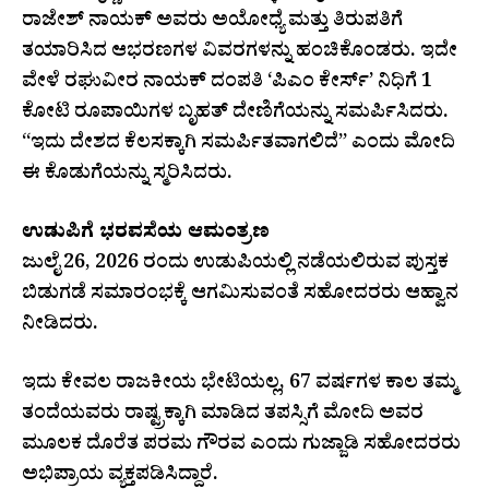
ರಾಜೇಶ್ ನಾಯಕ್ ಅವರು ಅಯೋಧ್ಯೆ ಮತ್ತು ತಿರುಪತಿಗೆ
ತಯಾರಿಸಿದ ಆಭರಣಗಳ ವಿವರಗಳನ್ನು ಹಂಚಿಕೊಂಡರು. ಇದೇ
ವೇಳೆ ರಘುವೀರ ನಾಯಕ್ ದಂಪತಿ ‘ಪಿಎಂ ಕೇರ್ಸ್’ ನಿಧಿಗೆ 1
ಕೋಟಿ ರೂಪಾಯಿಗಳ ಬೃಹತ್ ದೇಣಿಗೆಯನ್ನು ಸಮರ್ಪಿಸಿದರು.
“ಇದು ದೇಶದ ಕೆಲಸಕ್ಕಾಗಿ ಸಮರ್ಪಿತವಾಗಲಿದೆ” ಎಂದು ಮೋದಿ
ಈ ಕೊಡುಗೆಯನ್ನು ಸ್ಮರಿಸಿದರು.
​ಉಡುಪಿಗೆ ಭರವಸೆಯ ಆಮಂತ್ರಣ
​ಜುಲೈ 26, 2026 ರಂದು ಉಡುಪಿಯಲ್ಲಿ ನಡೆಯಲಿರುವ ಪುಸ್ತಕ
ಬಿಡುಗಡೆ ಸಮಾರಂಭಕ್ಕೆ ಆಗಮಿಸುವಂತೆ ಸಹೋದರರು ಆಹ್ವಾನ
ನೀಡಿದರು.
ಇದು ಕೇವಲ ರಾಜಕೀಯ ಭೇಟಿಯಲ್ಲ, 67 ವರ್ಷಗಳ ಕಾಲ ತಮ್ಮ
ತಂದೆಯವರು ರಾಷ್ಟ್ರಕ್ಕಾಗಿ ಮಾಡಿದ ತಪಸ್ಸಿಗೆ ಮೋದಿ ಅವರ
ಮೂಲಕ ದೊರೆತ ಪರಮ ಗೌರವ ಎಂದು ಗುಜ್ಜಾಡಿ ಸಹೋದರರು
ಅಭಿಪ್ರಾಯ ವ್ಯಕ್ತಪಡಿಸಿದ್ದಾರೆ.