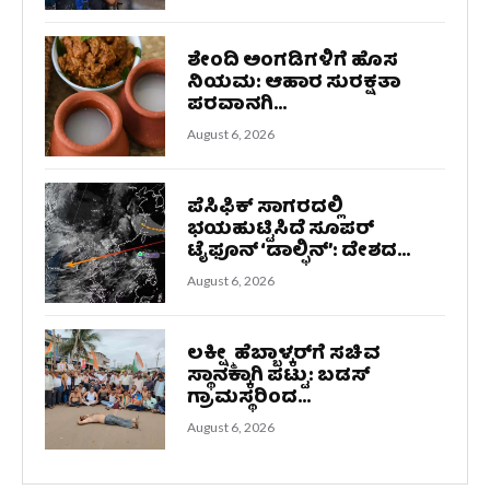
ಶೇಂದಿ ಅಂಗಡಿಗಳಿಗೆ ಹೊಸ
ನಿಯಮ: ಆಹಾರ ಸುರಕ್ಷತಾ
ಪರವಾನಗಿ...
August 6, 2026
ಪೆಸಿಫಿಕ್ ಸಾಗರದಲ್ಲಿ
ಭಯಹುಟ್ಟಿಸಿದೆ ಸೂಪರ್
ಟೈಫೂನ್ ‘ಡಾಲ್ಫಿನ್’: ದೇಶದ...
August 6, 2026
ಲಕ್ಷ್ಮೀ ಹೆಬ್ಬಾಳ್ಕರ್‌ಗೆ ಸಚಿವ
ಸ್ಥಾನಕ್ಕಾಗಿ ಪಟ್ಟು: ಬಡಸ್
ಗ್ರಾಮಸ್ಥರಿಂದ...
August 6, 2026