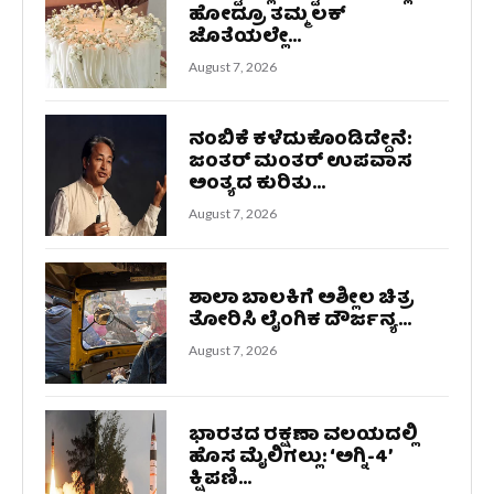
ಹೋದ್ರೂ ತಮ್ಮ ಲಕ್‌
ಜೊತೆಯಲ್ಲೇ...
August 7, 2026
ನಂಬಿಕೆ ಕಳೆದುಕೊಂಡಿದ್ದೇನೆ:
ಜಂತರ್ ಮಂತರ್ ಉಪವಾಸ
ಅಂತ್ಯದ ಕುರಿತು...
August 7, 2026
ಶಾಲಾ ಬಾಲಕಿಗೆ ಅಶ್ಲೀಲ ಚಿತ್ರ
ತೋರಿಸಿ ಲೈಂಗಿಕ ದೌರ್ಜನ್ಯ...
August 7, 2026
ಭಾರತದ ರಕ್ಷಣಾ ವಲಯದಲ್ಲಿ
ಹೊಸ ಮೈಲಿಗಲ್ಲು: ‘ಅಗ್ನಿ-4’
ಕ್ಷಿಪಣಿ...