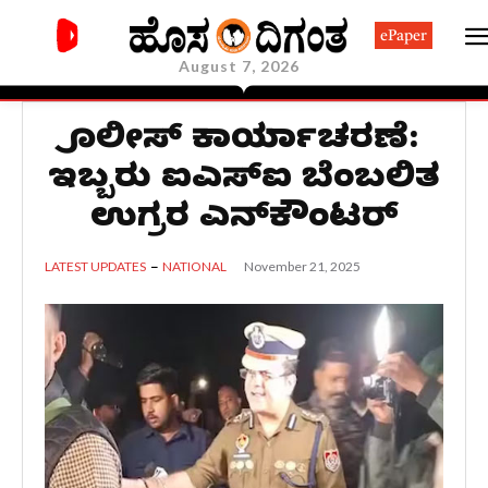
ePaper
August 7, 2026
ಪೊಲೀಸ್ ಕಾರ್ಯಾಚರಣೆ:
ಇಬ್ಬರು ಐಎಸ್​ಐ ಬೆಂಬಲಿತ
ಉಗ್ರರ ಎನ್​ಕೌಂಟರ್​
November 21, 2025
LATEST UPDATES
NATIONAL