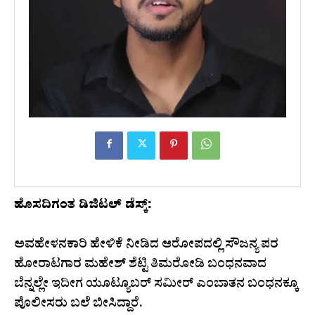
ಹೊಸದಿಗಂತ ಡಿಜಿಟಲ್ ಡೆಸ್ಕ್:
ಅವಹೇಳನಕಾರಿ ಹೇಳಿಕೆ ನೀಡಿದ ಆರೋಪದಲ್ಲಿ ಸೌಜನ್ಯ ಪರ
ಹೋರಾಟಗಾರ ಮಹೇಶ್ ಶೆಟ್ಟಿ ತಿಮರೋಡಿ ಬಂಧನವಾದ
ಬೆನ್ನಲ್ಲೇ ಇದೀಗ ಯೂಟ್ಯೂಬರ್ ಸಮೀರ್ ಎಂಬಾತನ ಬಂಧನಕ್ಕೂ
ಪೊಲೀಸರು ಬಲೆ ಬೀಸಿದ್ದಾರೆ.