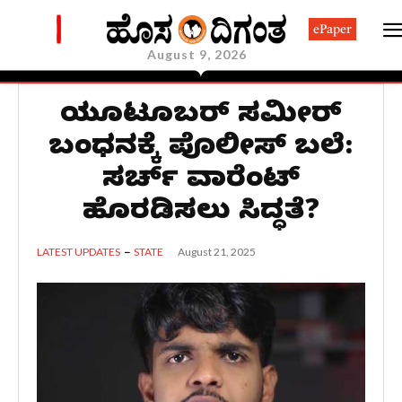
ePaper
August 9, 2026
ಯೂಟ್ಯೂಬರ್ ಸಮೀರ್
ಬಂಧನಕ್ಕೆ ಪೊಲೀಸ್ ಬಲೆ:
ಸರ್ಚ್ ವಾರೆಂಟ್
ಹೊರಡಿಸಲು ಸಿದ್ಧತೆ?
August 21, 2025
LATEST UPDATES
STATE