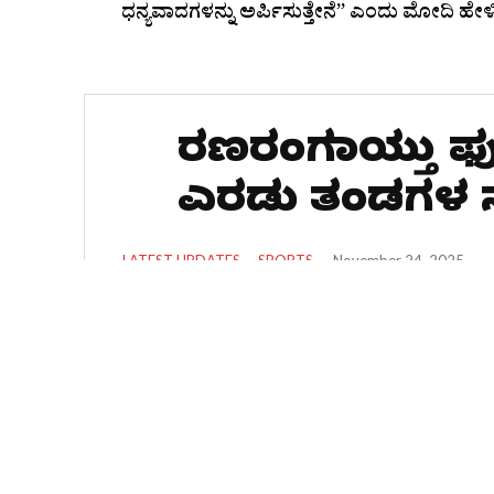
ಧನ್ಯವಾದಗಳನ್ನು ಅರ್ಪಿಸುತ್ತೇನೆ” ಎಂದು ಮೋದಿ ಹೇಳ