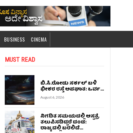
BUSINESS
CINEMA
MUST READ
ಬಿ.ಸಿ.ರೋಡು ಸರ್ಕಲ್ ಬಳಿ
ಭೀಕರ ರಸ್ತೆ ಅಪಘಾತ: ಒರ್ವ...
August 6, 2026
ನಿಗದಿತ ಸಮಯದಲ್ಲಿ ಆಸ್ಪತ್ರೆ
ತಲುಪಿಸದಿದ್ದರೆ ದಂಡ:
ರಾಜ್ಯದಲ್ಲಿ ಬರಲಿದೆ...