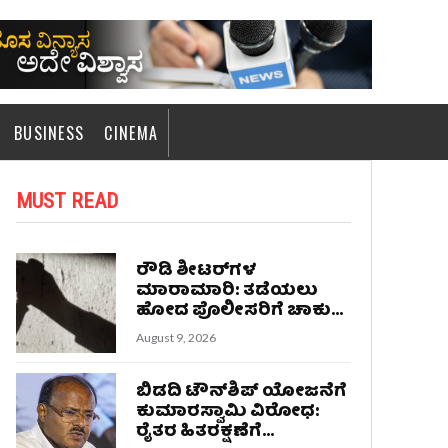
BUSINESS
CINEMA
MUST READ
ರೌಡಿ ಶೀಟರ್‌ಗಳ
ಮಾರಾಮಾರಿ: ತಡೆಯಲು
ಹೋದ ಪೊಲೀಸರಿಗೆ ಚಾಕು...
August 9, 2026
ಬಿಡದಿ ಟೌನ್‌ಶಿಪ್ ಯೋಜನೆಗೆ
ಕುಮಾರಸ್ವಾಮಿ ವಿರೋಧ:
ರೈತರ ಹಿತರಕ್ಷಣೆಗೆ...