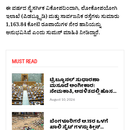
ಈ ವರ್ಷದ ನೈಸರ್ಗಿಕ ವಿಕೋಪದಿಂದಾಗಿ, ಲೋಕೋಪಯೋಗಿ
ಇಲಾಖೆ (ಪಿಡಬ್ಲ್ಯೂಡಿ) ಮತ್ತು ಸಾರ್ವಜನಿಕ ರಸ್ತೆಗಳು ಸುಮಾರು
1,163.84 ಕೋಟಿ ರೂಪಾಯಿಗಳ ನೇರ ಹಾನಿಯನ್ನು
ಅನುಭವಿಸಿವೆ ಎಂದು ಸುಮನ್ ಮಾಹಿತಿ ನೀಡಿದ್ದಾರೆ.
MUST READ
ಟ್ರಿಬ್ಯೂನಲ್ ಸುಧಾರಣಾ
ಮಸೂದೆ ಅಂಗೀಕಾರ:
ನೇಮಕಾತಿ, ಆಡಳಿತದಲ್ಲಿ ಹೊಸ...
August 10, 2026
ಬೆಂಗಳೂರಿಗರೆ ಆ.15ರ ಒಳಗೆ
ಖಾಲಿ ಸೈಟ್ ಗಳನ್ನು ಕ್ಲೀನ್...