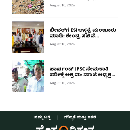
August 10, 2026
ಬೀದರ್‌ಗೆ ESI ಆಸ್ಪತ್ರೆ ಮಂಜೂರು
ಮಾಡಿ: ಕೇಂದ್ರ ಸಚಿವೆ...
August 10, 2026
ಜಾರ್ಖಂಡ್ JPSC ನೇಮಕಾತಿ
ಪರೀಕ್ಷೆ ಅಕ್ರಮ: ಮಾಜಿ ಅಧ್ಯಕ್ಷ...
August 10, 2026
ನಮ್ಮ ಬಗ್ಗೆ
ಗೌಪ್ಯತೆ ಮತ್ತು ಇತರೆ