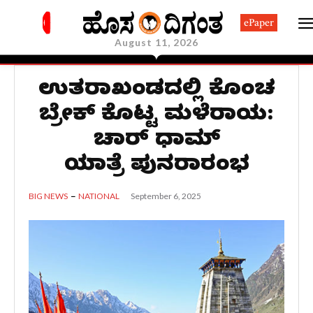
ePaper
August 11, 2026
ಉತ್ತರಾಖಂಡದಲ್ಲಿ ಕೊಂಚ
ಬ್ರೇಕ್ ಕೊಟ್ಟ ಮಳೆರಾಯ:
ಚಾರ್ ಧಾಮ್
ಯಾತ್ರೆ ಪುನರಾರಂಭ
September 6, 2025
BIG NEWS
NATIONAL