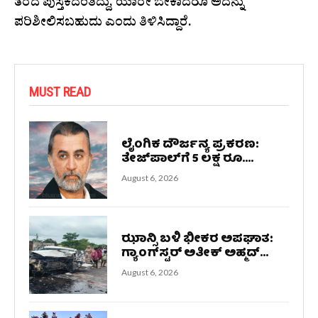
ತೆರೆದ ಪುಸ್ತಕದಂತಿದ್ದು, ಯಾರೇ ಬೇಕಾದರೂ ಅದನ್ನು
ಪರಿಶೀಲಿಸಬಹುದು ಎಂದು ತಿಳಿಸಿದ್ದಾರೆ.
MUST READ
ಲೈಂಗಿಕ ದೌರ್ಜನ್ಯ ಪ್ರಕರಣ:
ತೇಜ್‌ಪಾಲ್‌ಗೆ 5 ಲಕ್ಷ ರೂ....
August 6, 2026
ಝಾನ್ಸಿ ಬಳಿ ಭೀಕರ ಅಪಘಾತ:
ಗ್ಯಾಂಗ್‌ಸ್ಟರ್‌ ಅತೀಕ್ ಅಹ್ಮದ್...
August 6, 2026