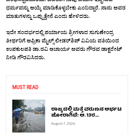
ಬಂಧಿಸಲ್ಪಡಬಾರದು. ಬದಲಾಗಿ ನಾವು ಬಯಸಿ ಇಚ್ಛಿಸುವ
ಧರ್ಮವನ್ನು ಆಯ್ಕೆ ಮಾಡಿಕೊಳ್ಳಬೇಕು ಎಂದಿದ್ದಾರೆ. ನಾನು ಅವರ
ಮಾತುಗಳನ್ನು ಒಪ್ಪುತ್ತೇನೆ ಎಂದು ಹೇಳಿದರು.
ಇದೇ ಸಂದರ್ಭದಲ್ಲಿ ಪರ್ಯಾಯ ಶ್ರೀಗಳಾದ ಸುಗುಣೇಂದ್ರ
ತೀರ್ಥರಿಗೆ ಆಫ್ರಿಕಾ ಮೈಲ್ಸ್ ಲೀಡರ್‌ಶಿಪ್ ವಿವಿಯ ವತಿಯಿಂದ
ಉಪಕುಲಪತಿ ಡಾ.ರವಿ ಆಚಾರ್ಯ ಅವರು ಗೌರವ ಡಾಕ್ಟರೇಟ್
ನೀಡಿ ಗೌರವಿಸಿದರು.
MUST READ
ರಾಜ್ಯದಲ್ಲಿ ಮತ್ತೆ ವರುಣನ ಆರ್ಭಟ
ಜೋರಾಗಿದೆ: ಆ. 13ರ...
August 7, 2026