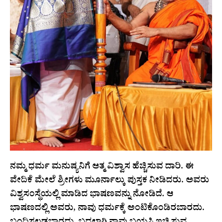
ನಮ್ಮ ಧರ್ಮ ಮನುಷ್ಯನಿಗೆ ಆತ್ಮ ವಿಶ್ವಾಸ ಹೆಚ್ಚಿಸುವ ದಾರಿ. ಈ
ವೇದಿಕೆ ಮೇಲೆ ಶ್ರೀಗಳು ಮೂರ್ನಾಲ್ಕು ಪುಸ್ತಕ ನೀಡಿದರು. ಅವರು
ವಿಶ್ವಸಂಸ್ಥೆಯಲ್ಲಿ ಮಾಡಿದ ಭಾಷಣವನ್ನು ನೋಡಿದೆ. ಆ
ಭಾಷಣದಲ್ಲಿ ಅವರು, ನಾವು ಧರ್ಮಕ್ಕೆ ಅಂಟಿಕೊಂಡಿರಬಾರದು.