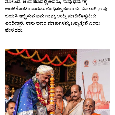
ನೋಡಿದೆ. ಆ ಭಾಷಣದಲ್ಲಿ ಅವರು, ನಾವು ಧರ್ಮಕ್ಕೆ
ಅಂಟಿಕೊಂಡಿರಬಾರದು. ಬಂಧಿಸಲ್ಪಡಬಾರದು. ಬದಲಾಗಿ ನಾವು
ಬಯಸಿ ಇಚ್ಛಿಸುವ ಧರ್ಮವನ್ನು ಆಯ್ಕೆ ಮಾಡಿಕೊಳ್ಳಬೇಕು
ಎಂದಿದ್ದಾರೆ. ನಾನು ಅವರ ಮಾತುಗಳನ್ನು ಒಪ್ಪುತ್ತೇನೆ ಎಂದು
ಹೇಳಿದರು.