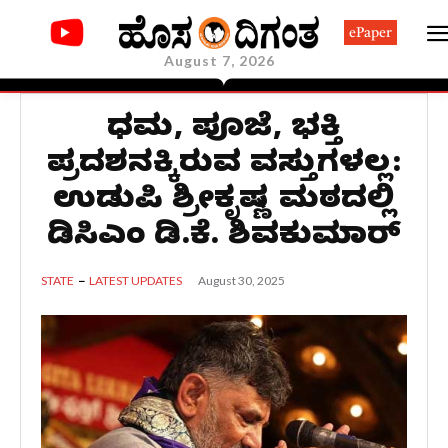
ePaper
August 7, 2026
ಧರ್ಮ, ಪೂಜೆ, ಭಕ್ತಿ
ಪ್ರದರ್ಶನಕ್ಕಿರುವ ವಸ್ತುಗಳಲ್ಲ:
ಉಡುಪಿ ಶ್ರೀಕೃಷ್ಣ ಮಠದಲ್ಲಿ
ಡಿಸಿಎಂ ಡಿ.ಕೆ. ಶಿವಕುಮಾರ್
August 30, 2025
STATE
LATEST UPDATES