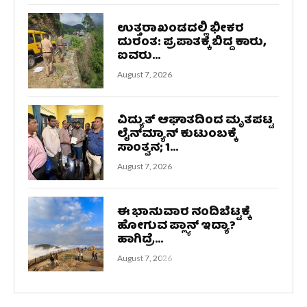
ಉತ್ತರಾಖಂಡದಲ್ಲಿ ಭೀಕರ
ದುರಂತ: ಪ್ರಪಾತಕ್ಕೆ ಬಿದ್ದ ಕಾರು,
ಐವರು...
August 7, 2026
ವಿದ್ಯುತ್ ಆಘಾತದಿಂದ ಮೃತಪಟ್ಟ
ಲೈನ್‌ಮ್ಯಾನ್ ಕುಟುಂಬಕ್ಕೆ
ಸಾಂತ್ವನ; 1...
August 7, 2026
ಈ ಭಾನುವಾರ ನಂದಿಬೆಟ್ಟಕ್ಕೆ
ಹೋಗುವ ಪ್ಲ್ಯಾನ್ ಇದ್ಯಾ?
ಹಾಗಿದ್ರೆ...
August 7, 2026