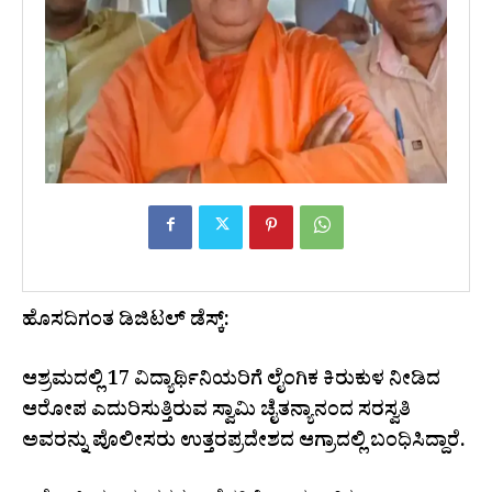
ಹೊಸದಿಗಂತ ಡಿಜಿಟಲ್ ಡೆಸ್ಕ್:
ಆಶ್ರಮದಲ್ಲಿ 17 ವಿದ್ಯಾರ್ಥಿನಿಯರಿಗೆ ಲೈಂಗಿಕ ಕಿರುಕುಳ ನೀಡಿದ
ಆರೋಪ ಎದುರಿಸುತ್ತಿರುವ ಸ್ವಾಮಿ ಚೈತನ್ಯಾನಂದ ಸರಸ್ವತಿ
ಅವರನ್ನು ಪೊಲೀಸರು ಉತ್ತರಪ್ರದೇಶದ ಆಗ್ರಾದಲ್ಲಿ ಬಂಧಿಸಿದ್ದಾರೆ.