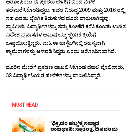
ಆರೋಪಿಯು ಈ ಪ್ರಕರಣ ಬೆಳಕಿಗೆ ಬಂದ ಬಳಿಕ
ತಲೆಮರೆಸಿಕೊಂಡಿದ್ದರು. ಇವರ ವಿರುದ್ಧ 2009 ಮತ್ತು 2016 ರಲ್ಲಿ
ಸಹ ಎರಡು ಲೈಂಗಿಕ ಕಿರುಕುಳದ ದೂರು ದಾಖಲಾಗಿದ್ದವು.
ಸ್ವಾಮೀಜಿ, ವಿದ್ಯಾರ್ಥಿಗಳನ್ನು ತಮ್ಮ ಕೋಣೆಗೆ ಕರೆಸಿಕೊಂಡು ಉಚಿತ
ವಿದೇಶ ಪ್ರವಾಸಗಳ ಆಮಿಷ ಒಡ್ಡಿ ಲೈಂಗಿಕ ಕ್ರಿಯೆಗೆ
ಒತ್ತಾಯಿಸುತ್ತಿದ್ದರು. ಮಹಿಳಾ ಹಾಸ್ಟೆಲ್‌ನಲ್ಲಿ ರಹಸ್ಯವಾಗಿ
ಕ್ಯಾಮೆರಾಗಳನ್ನು ಅಳವಡಿಸಿದ್ದರು ಎಂದು ಆರೋಪಿಸಲಾಗಿದೆ.
ದೂರಿನ ಮೇರೆಗೆ ಪ್ರಕರಣ ದಾಖಲಿಸಿಕೊಂಡ ದೆಹಲಿ ಪೊಲೀಸರು,
32 ವಿದ್ಯಾರ್ಥಿನಿಯರ ಹೇಳಿಕೆಗಳನ್ನು ದಾಖಲಿಸಿದ್ದಾರೆ.
MUST READ
ʼಫ್ರೀಡಂ ಹಬ್ಬʼಕ್ಕೆ ಸಜ್ಜಾದ
ರಾಜಧಾನಿ: ಸ್ವಾತಂತ್ರ್ಯ ದಿನದಂದು