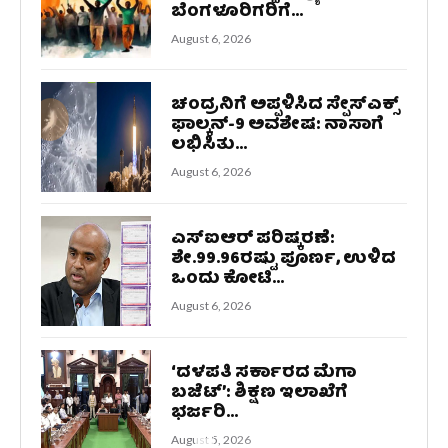
ಬೆಂಗಳೂರಿಗರಿಗೆ...
August 6, 2026
ಚಂದ್ರನಿಗೆ ಅಪ್ಪಳಿಸಿದ ಸ್ಪೇಸ್‌ಎಕ್ಸ್
ಫಾಲ್ಕನ್-9 ಅವಶೇಷ: ನಾಸಾಗೆ
ಲಭಿಸಿತು...
August 6, 2026
ಎಸ್‌ಐಆರ್‌ ಪರಿಷ್ಕರಣೆ:
ಶೇ.99.96ರಷ್ಟು ಪೂರ್ಣ, ಉಳಿದ
ಒಂದು ಕೋಟಿ...
August 6, 2026
‘ದಳಪತಿ ಸರ್ಕಾರದ ಮೆಗಾ
ಬಜೆಟ್’: ಶಿಕ್ಷಣ ಇಲಾಖೆಗೆ
ಭರ್ಜರಿ...
August 5, 2026