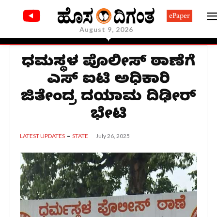
ePaper
August 9, 2026
ಧರ್ಮಸ್ಥಳ ಪೊಲೀಸ್ ಠಾಣೆಗೆ
ಎಸ್ ಐಟಿ ಅಧಿಕಾರಿ
ಜಿತೇಂದ್ರ ದಯಾಮ ದಿಢೀರ್
ಭೇಟಿ
July 26, 2025
LATEST UPDATES
STATE