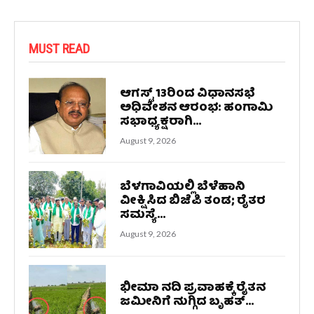
MUST READ
ಆಗಸ್ಟ್ 13ರಿಂದ ವಿಧಾನಸಭೆ
ಅಧಿವೇಶನ ಆರಂಭ: ಹಂಗಾಮಿ
ಸಭಾಧ್ಯಕ್ಷರಾಗಿ...
August 9, 2026
ಬೆಳಗಾವಿಯಲ್ಲಿ ಬೆಳೆಹಾನಿ
ವೀಕ್ಷಿಸಿದ ಬಿಜೆಪಿ ತಂಡ; ರೈತರ
ಸಮಸ್ಯೆ...
August 9, 2026
ಭೀಮಾ ನದಿ ಪ್ರವಾಹಕ್ಕೆ ರೈತನ
ಜಮೀನಿಗೆ ನುಗ್ಗಿದ ಬೃಹತ್...