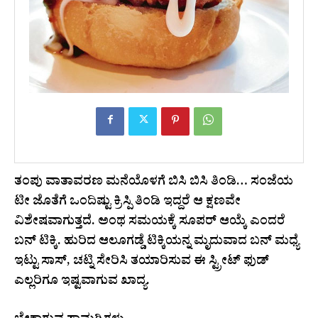
ತಂಪು ವಾತಾವರಣ ಮನೆಯೊಳಗೆ ಬಿಸಿ ಬಿಸಿ ತಿಂಡಿ… ಸಂಜೆಯ
ಟೀ ಜೊತೆಗೆ ಒಂದಿಷ್ಟು ಕ್ರಿಸ್ಪಿ ತಿಂಡಿ ಇದ್ದರೆ ಆ ಕ್ಷಣವೇ
ವಿಶೇಷವಾಗುತ್ತದೆ. ಅಂಥ ಸಮಯಕ್ಕೆ ಸೂಪರ್ ಆಯ್ಕೆ ಎಂದರೆ
ಬನ್ ಟಿಕ್ಕಿ. ಹುರಿದ ಆಲೂಗಡ್ಡೆ ಟಿಕ್ಕಿಯನ್ನ ಮೃದುವಾದ ಬನ್ ಮಧ್ಯೆ
ಇಟ್ಟು ಸಾಸ್, ಚಟ್ನಿ ಸೇರಿಸಿ ತಯಾರಿಸುವ ಈ ಸ್ಟ್ರೀಟ್ ಫುಡ್
ಎಲ್ಲರಿಗೂ ಇಷ್ಟವಾಗುವ ಖಾದ್ಯ.