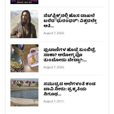
ನೆಟ್‌ಫ್ಲಿಕ್ಸ್‌ನಲ್ಲಿ ಹೊಸ ದಾಖಲೆ
ಬರೆದ ‘ಧುರಂಧರ್’: ವಿಶ್ವದಲ್ಲೇ
ಅತಿ...
August 7, 2026
ಪುಟಾಣಿಗಳ ಹೊಟ್ಟೆ ತುಂಬಿದ್ರೆ
ಸಾಕಾ? ಆರೋಗ್ಯವೂ
ತುಂಬೋದು ಬೇಡ್ವಾ?:...
August 7, 2026
ಸಮುದ್ರದ ಅಲೆಗಳಂತೆ ಕಂಡ
ಬಾವಿ ನೀರು: ಪ್ರಕೃತಿಯ
ನಿಗೂಢ...
August 7, 2026