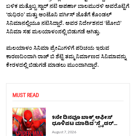
ಬಳಿಕ ಮತ್ತೊಬ್ಬ ಸ್ಟಾರ್ ನಟಿ ಅಪರ್ಣಾ ಬಾಲಮುರಳಿ ಅವರೊಟ್ಟಿಗೆ
‘ರುಧಿರಂ’ ಮತ್ತು ಆಂಟೊನಿ ವರ್ಗಿಸ್ ಜೊತೆಗೆ ಕೊಂಡಲ್
ಸಿನಿಮಾನಲ್ಲಿಯೂ ನಟಿಸಿದ್ದಾರೆ. ಅವರ ನಿರ್ದೇಶನದ ‘ಟೋಬಿ’
ಸಿನಿಮಾ ಸಹ ಮಲಯಾಳಂನಲ್ಲಿ ಬಿಡುಗಡೆ ಆಗಿತ್ತು.
ಮಲಯಾಳಂ ಸಿನಿಮಾ ಪ್ರೇಮಿಗಳಿಗೆ ಪರಿಚಯ ಇರುವ
ಕಾರಣದಿಂದಾಗಿ ರಾಜ್ ಬಿ ಶೆಟ್ಟಿ ತಮ್ಮ ನಿರ್ಮಾಣದ ಸಿನಿಮಾವನ್ನು
ಕೇರಳದಲ್ಲಿ ಬಿಡುಗಡೆ ಮಾಡಲು ಮುಂದಾಗಿದ್ದಾರೆ.
MUST READ
9ನೇ ದಿನವೂ ಬಾಕ್ಸ್ ಆಫೀಸ್
ಧೂಳಿಪಟ ಮಾಡಿದ ‘ಸ್ಪೈಡರ್...
August 7, 2026