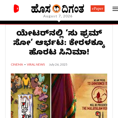
ePaper
August 7, 2026
ಥಿಯೇಟರ್‌ನಲ್ಲಿ ‘ಸು ಫ್ರಮ್
ಸೋ’ ಆರ್ಭಟ: ಕೇರಳಕ್ಕೂ
ಹೊರಟ ಸಿನಿಮಾ!
July 26, 2025
CINEMA
VIRAL NEWS