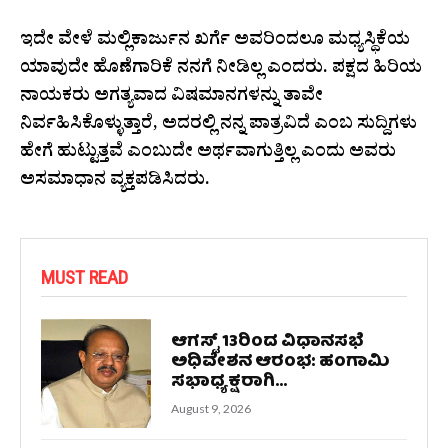
ಇದೇ ವೇಳೆ ಮಲ್ಲಿಕಾರ್ಜುನ ಖರ್ಗೆ ಅವರಿಂದಲೂ ಮಧ್ಯಸ್ಥಿಕೆಯ
ಯಾವುದೇ ಹೊಣೆಗಾರಿಕೆ ನನಗೆ ನೀಡಿಲ್ಲ ಎಂದರು. ಪಕ್ಷದ ಹಿರಿಯ
ನಾಯಕರು ಅಗತ್ಯವಾದ ವಿಷಮಾನಗಳನ್ನು ತಾವೇ
ನಿರ್ವಹಿಸಿಕೊಳ್ಳುತ್ತಾರೆ, ಅದರಲ್ಲಿ ನನ್ನ ಪಾತ್ರವಿದೆ ಎಂಬ ಸುದ್ದಿಗಳು
ಹೇಗೆ ಹುಟ್ಟುತ್ತವೆ ಎಂಬುದೇ ಅರ್ಥವಾಗುತ್ತಿಲ್ಲ ಎಂದು ಅವರು
ಅಸಮಾಧಾನ ವ್ಯಕ್ತಪಡಿಸಿದರು.
MUST READ
ಆಗಸ್ಟ್ 13ರಿಂದ ವಿಧಾನಸಭೆ
ಅಧಿವೇಶನ ಆರಂಭ: ಹಂಗಾಮಿ
ಸಭಾಧ್ಯಕ್ಷರಾಗಿ...
August 9, 2026