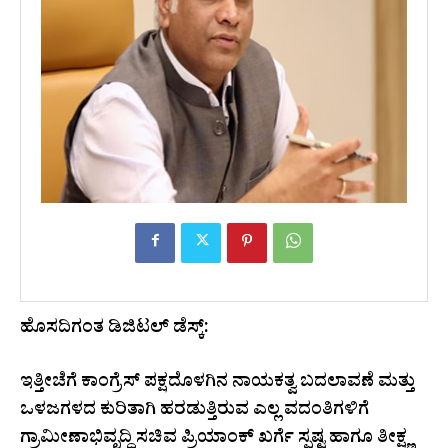
ಹೊಸದಿಗಂತ ಡಿಜಿಟಲ್ ಡೆಸ್ಕ್:
ಇತ್ತೀಚೆಗೆ ಕಾಂಗ್ರೆಸ್ ಪಕ್ಷದೊಳಗಿನ ನಾಯಕತ್ವ ಬದಲಾವಣೆ ಮತ್ತು
ಒಳಜಗಳದ ಕುರಿತಾಗಿ ಹರಡುತ್ತಿರುವ ಎಲ್ಲ ವದಂತಿಗಳಿಗೆ
ಗ್ರಾಮೀಣಾಭಿವೃದ್ಧಿ ಸಚಿವ ಪ್ರಿಯಾಂಕ್ ಖರ್ಗೆ ಸ್ಪಷ್ಟ ಹಾಗೂ ತೀಕ್ಷ್ಣ