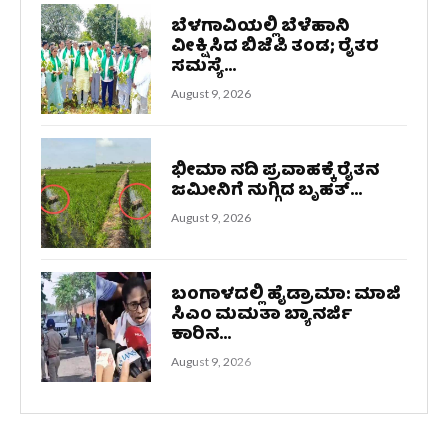
ಬೆಳಗಾವಿಯಲ್ಲಿ ಬೆಳೆಹಾನಿ
ವೀಕ್ಷಿಸಿದ ಬಿಜೆಪಿ ತಂಡ; ರೈತರ
ಸಮಸ್ಯೆ...
August 9, 2026
ಭೀಮಾ ನದಿ ಪ್ರವಾಹಕ್ಕೆ ರೈತನ
ಜಮೀನಿಗೆ ನುಗ್ಗಿದ ಬೃಹತ್...
August 9, 2026
ಬಂಗಾಳದಲ್ಲಿ ಹೈಡ್ರಾಮಾ: ಮಾಜಿ
ಸಿಎಂ ಮಮತಾ ಬ್ಯಾನರ್ಜಿ
ಕಾರಿನ...
August 9, 2026