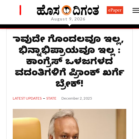
ePaper
August 9, 2026
ಯಾವುದೇ ಗೊಂದಲವೂ ಇಲ್ಲ,
ಭಿನ್ನಾಭಿಪ್ರಾಯವೂ ಇಲ್ಲ :
ಕಾಂಗ್ರೆಸ್ ಒಳಜಗಳದ
ವದಂತಿಗಳಿಗೆ ಪ್ರಿಯಾಂಕ್ ಖರ್ಗೆ
ಬ್ರೇಕ್!
December 2, 2025
LATEST UPDATES
STATE