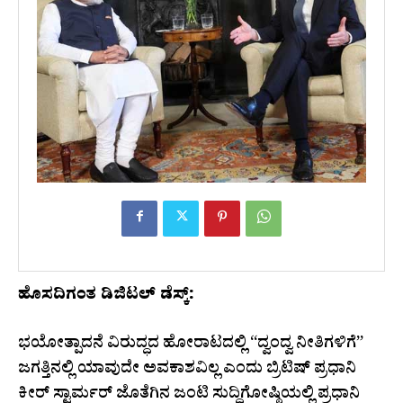
ಹೊಸದಿಗಂತ ಡಿಜಿಟಲ್ ಡೆಸ್ಕ್:
ಭಯೋತ್ಪಾದನೆ ವಿರುದ್ಧದ ಹೋರಾಟದಲ್ಲಿ “ದ್ವಂದ್ವ ನೀತಿಗಳಿಗೆ”
ಜಗತ್ತಿನಲ್ಲಿ ಯಾವುದೇ ಅವಕಾಶವಿಲ್ಲ ಎಂದು ಬ್ರಿಟಿಷ್ ಪ್ರಧಾನಿ
ಕೀರ್ ಸ್ಟಾರ್ಮರ್ ಜೊತೆಗಿನ ಜಂಟಿ ಸುದ್ದಿಗೋಷ್ಠಿಯಲ್ಲಿ ಪ್ರಧಾನಿ