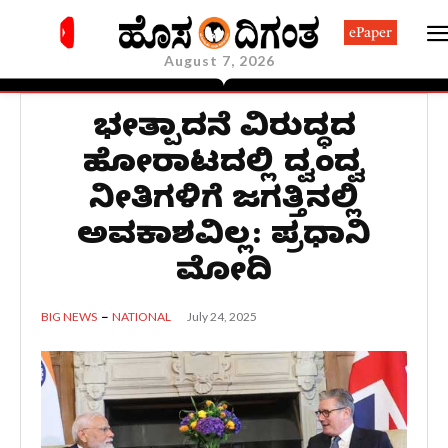
ePaper
August 7, 2026
ಭಯೋತ್ಪಾದನೆ ವಿರುದ್ಧದ
ಹೋರಾಟದಲ್ಲಿ ದ್ವಂದ್ವ
ನೀತಿಗಳಿಗೆ ಜಗತ್ತಿನಲ್ಲಿ
ಅವಕಾಶವಿಲ್ಲ: ಪ್ರಧಾನಿ
ಮೋದಿ
July 24, 2025
BIG NEWS
NATIONAL