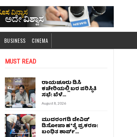
BUSINESS
CINEMA
MUST READ
ರಾಯಚೂರು ಡಿಸಿ
ಕಚೇರಿಯಲ್ಲಿ ಬರ ಪರಿಸ್ಥಿತಿ
ಸಭೆ: ಬೆಳೆ...
August 8, 2026
ಮುದರಂಗಡಿ ಡೇವಿಡ್
ಡಿಸೋಜಾ ಹ*ತ್ಯೆ ಪ್ರಕರಣ:
ಬಂಧಿತ ಶಾರ್ಪ್...