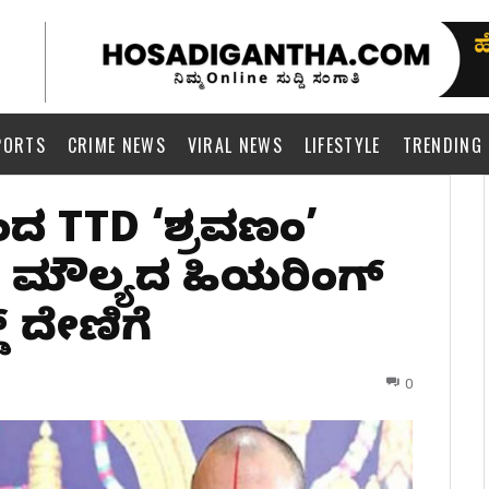
PORTS
CRIME NEWS
VIRAL NEWS
LIFESTYLE
TRENDING
ನಿಂದ TTD ‘ಶ್ರವಣಂ’
ಷ ಮೌಲ್ಯದ ಹಿಯರಿಂಗ್
‌ ದೇಣಿಗೆ
0