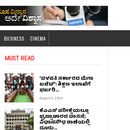
BUSINESS
CINEMA
MUST READ
‘ದಳಪತಿ ಸರ್ಕಾರದ ಮೆಗಾ
ಬಜೆಟ್’: ಶಿಕ್ಷಣ ಇಲಾಖೆಗೆ
ಭರ್ಜರಿ...
August 5, 2026
ಕೆಎಎಸ್‌ ಪರೀಕ್ಷೆಯಲ್ಲೂ
ಭ್ರಷ್ಟಾಚಾರದ ವಾಸನೆ;
ವಿಧಾನಸೌಧ ಠಾಣೆಯಲ್ಲಿ
ದೂರು...