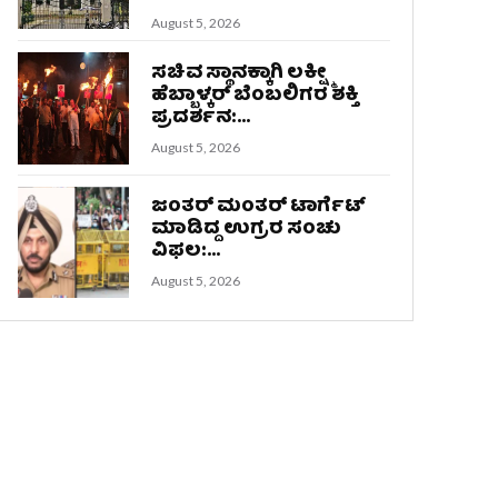
August 5, 2026
ಸಚಿವ ಸ್ಥಾನಕ್ಕಾಗಿ ಲಕ್ಷ್ಮೀ
ಹೆಬ್ಬಾಳ್ಕರ್ ಬೆಂಬಲಿಗರ ಶಕ್ತಿ
ಪ್ರದರ್ಶನ:...
August 5, 2026
ಜಂತರ್ ಮಂತರ್ ಟಾರ್ಗೆಟ್
ಮಾಡಿದ್ದ ಉಗ್ರರ ಸಂಚು
ವಿಫಲ:...
August 5, 2026