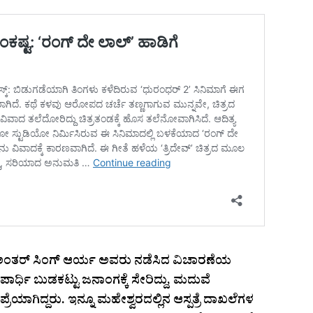
ಷ ಅಂತರ್ ಸಿಂಗ್ ಆರ್ಯ ಅವರು ನಡೆಸಿದ ವಿಚಾರಣೆಯ
್ಧಿ ಬುಡಕಟ್ಟು ಜನಾಂಗಕ್ಕೆ ಸೇರಿದ್ದು, ಮದುವೆ
್ರೆಯಾಗಿದ್ದರು. ಇನ್ನೂ ಮಹೇಶ್ವರದಲ್ಲಿನ ಆಸ್ಪತ್ರೆ ದಾಖಲೆಗಳ