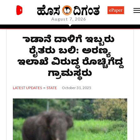
ePaper
August 7, 2026
ಕಾಡಾನೆ ದಾಳಿಗೆ ಇಬ್ಬರು
ರೈತರು ಬಲಿ: ಅರಣ್ಯ
ಇಲಾಖೆ ವಿರುದ್ಧ ರೊಚ್ಚಿಗೆದ್ದ
ಗ್ರಾಮಸ್ಥರು
October 31, 2025
LATEST UPDATES
STATE