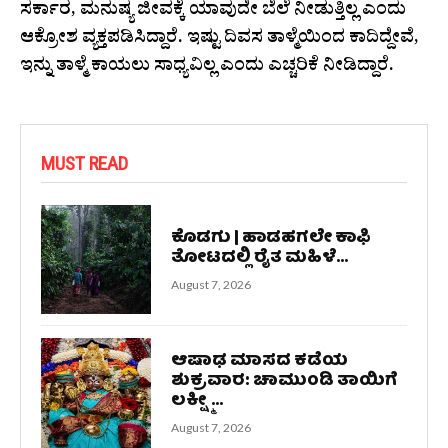
ಸರ್ಕಾರ, ಮನುಷ್ಯ ಜೀವಕ್ಕೆ ಯಾವುದೇ ಬೆಲೆ ನೀಡುತ್ತಿಲ್ಲ ಎಂದು
ಆಕ್ರೋಶ ವ್ಯಕ್ತಪಡಿಸಿದ್ದಾರೆ. ಇಷ್ಟು ದಿವಸ ತಾಳ್ಮೆಯಿಂದ ಕಾದಿದ್ದೇವೆ,
ಇನ್ನು ತಾಳ್ಮೆ ಕಾಯಲು ಸಾಧ್ಯವಿಲ್ಲ ಎಂದು ಎಚ್ಚರಿಕೆ ನೀಡಿದ್ದಾರೆ.
MUST READ
ಕೊಡಗು | ಹಾಡಹಗಲೇ ಕಾಫಿ
ತೋಟದಲ್ಲಿ ರೈತ ಮಹಿಳೆ...
August 7, 2026
ಆಷಾಢ ಮಾಸದ ಕಡೆಯ
ಶುಕ್ರವಾರ: ಚಾಮುಂಡಿ ತಾಯಿಗೆ
ಲಕ್ಷ್ಮೀ...
August 7, 2026