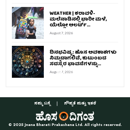
WEATHER | ಕರಾವಳಿ-
ಮಲೆನಾಡಿನಲ್ಲಿ ಭಾರೀ ಮಳೆ,
ಯೆಲ್ಲೋ ಅಲರ್ಟ್‌...
August 7, 2026
ದಿನಭವಿಷ್ಯ: ಹೊಸ ಅವಕಾಶಗಳು
ನಿಮ್ಮದಾಗಲಿವೆ, ಕುಟುಂಬದ
ಸದಸ್ಯರ ಭಾವನೆಗಳನ್ನು...
August 7, 2026
ನಮ್ಮ ಬಗ್ಗೆ
ಗೌಪ್ಯತೆ ಮತ್ತು ಇತರೆ
© 2025 Jnana Bharati Prakashana Ltd. All rights reserved.