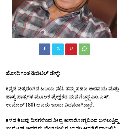
ಹೊಸದಿಗಂತ ಡಿಜಿಟಲ್ ಡೆಸ್ಕ್:
ಕನ್ನಡ ಚಿತ್ರರಂಗದ ಹಿರಿಯ ನಟ, ತಮ್ಮ ಸಹಜ ಅಭಿನಯ ಮತ್ತು
ಹಾಸ್ಯ ಪಾತ್ರಗಳ ಮೂಲಕ ಪ್ರೇಕ್ಷಕರ ಮನ ಗೆದ್ದಿದ್ದ ಎಂ.ಎಸ್.
ಉಮೇಶ್ (80) ಅವರು ಇಂದು ನಿಧನರಾಗಿದ್ದಾರೆ.
ಕಳೆದ ಕೆಲವು ದಿನಗಳಿಂದ ತೀವ್ರ ಅನಾರೋಗ್ಯದಿಂದ ಬಳಲುತ್ತಿದ್ದ