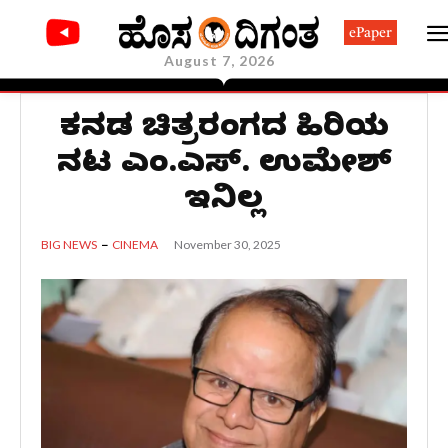
ePaper
August 7, 2026
ಕನ್ನಡ ಚಿತ್ರರಂಗದ ಹಿರಿಯ
ನಟ ಎಂ.ಎಸ್. ಉಮೇಶ್
ಇನ್ನಿಲ್ಲ
November 30, 2025
BIG NEWS
CINEMA