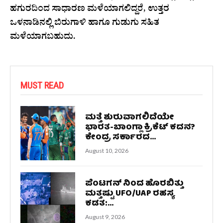
ಹಗುರದಿಂದ ಸಾಧಾರಣ ಮಳೆಯಾಗಲಿದ್ದರೆ, ಉತ್ತರ
ಒಳನಾಡಿನಲ್ಲಿ ಬಿರುಗಾಳಿ ಹಾಗೂ ಗುಡುಗು ಸಹಿತ
ಮಳೆಯಾಗಬಹುದು.
MUST READ
ಮತ್ತೆ ಶುರುವಾಗಲಿದೆಯೇ
ಭಾರತ-ಬಾಂಗ್ಲಾ ಕ್ರಿಕೆಟ್ ಕದನ?
ಕೇಂದ್ರ ಸರ್ಕಾರದ...
August 10, 2026
ಪೆಂಟಗನ್‌ ನಿಂದ ಹೊರಬಿತ್ತು
ಮತ್ತಷ್ಟು UFO/UAP ರಹಸ್ಯ
ಕಡತ:...
August 9, 2026