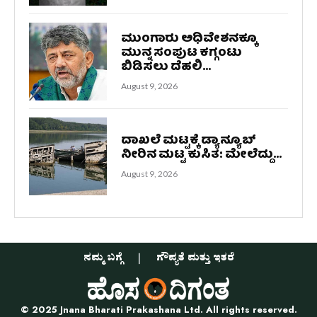
ಮುಂಗಾರು ಅಧಿವೇಶನಕ್ಕೂ
ಮುನ್ನ ಸಂಪುಟ ಕಗ್ಗಂಟು
ಬಿಡಿಸಲು ದೆಹಲಿ...
August 9, 2026
ದಾಖಲೆ ಮಟ್ಟಕ್ಕೆ ಡ್ಯಾನ್ಯೂಬ್
ನೀರಿನ ಮಟ್ಟ ಕುಸಿತ: ಮೇಲೆದ್ದು...
August 9, 2026
ನಮ್ಮ ಬಗ್ಗೆ
ಗೌಪ್ಯತೆ ಮತ್ತು ಇತರೆ
© 2025 Jnana Bharati Prakashana Ltd. All rights reserved.