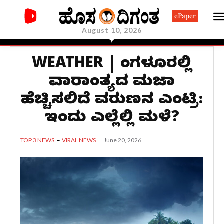
ePaper
August 10, 2026
WEATHER | ಬೆಂಗಳೂರಲ್ಲಿ
ವಾರಾಂತ್ಯದ ಮಜಾ
ಹೆಚ್ಚಿಸಲಿದೆ ವರುಣನ ಎಂಟ್ರಿ:
ಇಂದು ಎಲ್ಲೆಲ್ಲಿ ಮಳೆ?
June 20, 2026
TOP 3 NEWS
VIRAL NEWS