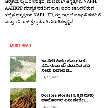
ಆರೈಕೆಯನ್ನು ಒದಗಿಸುತ್ತವೆ. ಮಣಿಪಾಲ್ ಆಸ್ಪತ್ರೆಗಳು NABH,
AAHRPP ಮಾನ್ಯತೆ ಪಡೆದಿವೆ ಮತ್ತು ಅದರ ಜಾಲದಲ್ಲಿರುವ
ಹೆಚ್ಚಿನ ಆಸ್ಪತ್ರೆಗಳು NABL, ER, ರಕ್ತ ಬ್ಯಾಂಕ್ ಮಾನ್ಯತೆ ಪಡೆದಿವೆ
ಮತ್ತು ನರ್ಸಿಂಗ್ ಶ್ರೇಷ್ಠತೆಗಾಗಿ ಗುರುತಿಸಲ್ಪಟ್ಟಿವೆ.
MUST READ
ಕಾವೇರಿ ಕಿಚ್ಚು: ಕರ್ನಾಟಕ-
ತಮಿಳುನಾಡು ನಡುವಿನ ನದಿ
ನೀರು ವಿವಾದದ...
July 28, 2026
Doctors Words | ಒತ್ತಡ ಮತ್ತು
ಹಾರ್ಮೋನ್ ಏರುಪೇರೇ?...
July 28, 2026