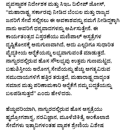
ವ್ಯವಸ್ಥಾಪಕ ನಿರ್ದೇಶಕ ಮತ್ತು ಸಿಇಒ ದಿಲೀಪ್ ಜೋಸ್,
“ಮಹಾರಾಷ್ಟ್ರ ಸರ್ಕಾರವು ನೀಡಿದ ಬೆಂಬಲ ಮತ್ತು ರಾಜ್ಯದ
ಜನರಿಗೆ ಸೇವೆ ಸಲ್ಲಿಸಲು ಈ ಅವಕಾಶವನ್ನು ನಮಗೆ ನೀಡಿದ್ದಕ್ಕಾಗಿ
ನಾನು ಅವರಿಗೆ ಧನ್ಯವಾದಗಳನ್ನು ಅರ್ಪಿಸುತ್ತೇನೆ. ಈ
ಕಾರ್ಯತಂತ್ರದ ವಿಸ್ತರಣೆಯು ಮಣಿಪಾಲ್ ಆಸ್ಪತ್ರೆಗಳ
ದೃಷ್ಟಿಕೋನಕ್ಕೆ ಅನುಗುಣವಾಗಿದೆ, ಅದು ಎಲ್ಲರಿಗೂ ಸುಧಾರಿತ
ವೈದ್ಯಕೀಯ ಆರೈಕೆಯನ್ನು ಲಭ್ಯವಾಗುವಂತೆ ಮಾಡುತ್ತದೆ.
ನಾಗ್ಪುರದಲ್ಲಿರುವ ಹೊಸ ಸೌಲಭ್ಯವು ಉತ್ತಮ ಗುಣಮಟ್ಟದ,
ಬಹುಶಿಸ್ತೀಯ ಆರೋಗ್ಯ ಸೇವೆಯನ್ನು ಹೆಚ್ಚು ಅಗತ್ಯವಿರುವ
ಸಮುದಾಯಗಳಿಗೆ ಹತ್ತಿರ ತರುತ್ತದೆ, ಮಹಾರಾಷ್ಟ್ರದಾದ್ಯಂತ
ಸಮಾನ ಮತ್ತು ಪರಿಣಾಮಕಾರಿ ಆರೈಕೆಗೆ ನಮ್ಮ ಬದ್ಧತೆಯನ್ನು
ಬಲಪಡಿಸುತ್ತದೆ” ಎಂದು ಹೇಳಿದರು.
ಹೆಚ್ಚುವರಿಯಾಗಿ, ನಾಗ್ಪುರದಲ್ಲಿರುವ ಹೊಸ ಆಸ್ಪತ್ರೆಯು
ಹೃದ್ರೋಗಶಾಸ್ತ್ರ, ನರವಿಜ್ಞಾನ, ಮೂಳೆಚಿಕಿತ್ಸೆ, ಆಂಕೊಲಾಜಿ
ಸೇವೆಗಳು ಇತ್ಯಾದಿಗಳಂತಹ ವ್ಯಾಪಕ ಶ್ರೇಣಿಯ ವಿಶೇಷ