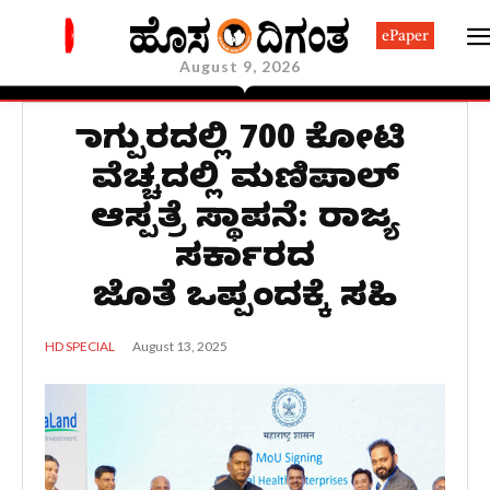
ePaper
August 9, 2026
ನಾಗ್ಪುರದಲ್ಲಿ 700 ಕೋಟಿ
ವೆಚ್ಚದಲ್ಲಿ ಮಣಿಪಾಲ್
ಆಸ್ಪತ್ರೆ ಸ್ಥಾಪನೆ: ರಾಜ್ಯ
ಸರ್ಕಾರದ
ಜೊತೆ ಒಪ್ಪಂದಕ್ಕೆ ಸಹಿ
August 13, 2025
HD SPECIAL