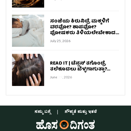
ಸಂಜೆಯ ಕಿರುನಿದ್ರೆ ಮಕ್ಕಳಿಗೆ
ವರವೋ? ಶಾಪವೋ?
ಪೋಷಕರು ತಿಳಿಯಲೇಬೇಕಾದ...
July 25, 2026
READ IT | ಟೆನ್ಷನ್ ತಗೊಂಡ್ರೆ
ತಲೆಕೂದಲು ಬೆಳ್ಳಗಾಗುತ್ತಾ?...
June 29, 2026
ನಮ್ಮ ಬಗ್ಗೆ
ಗೌಪ್ಯತೆ ಮತ್ತು ಇತರೆ