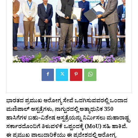
ಭಾರತದ ಪ್ರಮುಖ ಆರೋಗ್ಯ ಸೇವೆ ಒದಗಿಸುವವರಲ್ಲಿ ಒಂದಾದ
ಮಣಿಪಾಲ್ ಆಸ್ಪತ್ರೆಗಳು, ನಾಗ್ಪುರದಲ್ಲಿ ಅತ್ಯಾಧುನಿಕ 350
ಹಾಸಿಗೆಗಳ ಬಹು-ವಿಶೇಷ ಆಸ್ಪತ್ರೆಯನ್ನು ನಿರ್ಮಿಸಲು ಮಹಾರಾಷ್ಟ್ರ
ಸರ್ಕಾರದೊಂದಿಗೆ ತಿಳುವಳಿಕೆ ಒಪ್ಪಂದಕ್ಕೆ (MoU) ಸಹಿ ಹಾಕಿವೆ.
ಈ ಪ್ರಮುಖ ಪಾಲುದಾರಿಕೆಯು ಈ ಪ್ರದೇಶದಲ್ಲಿ ಆರೋಗ್ಯ