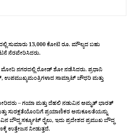
ದಲ್ಲಿ ಸುಮಾರು 13,000 ಕೋಟಿ ರೂ. ಮೌಲ್ಯದ ಬಹು
ಾಟನೆ ನೆರವೇರಿಸಿದರು.
 ಮೋದಿ ನಗರದಲ್ಲಿ ರೋಡ್ ಶೋ ನಡೆಸಿದರು. ಪ್ರಧಾನಿ
್, ಉಪಮುಖ್ಯಮಂತ್ರಿಗಳಾದ ಸಾಮ್ರಾಟ್ ಚೌಧರಿ ಮತ್ತು
 ತೋರಿದರು – ಗಯಾ ಮತ್ತು ದೆಹಲಿ ನಡುವಿನ ಅಮೃತ್ ಭಾರತ್
ಮತ್ತು ಸುರಕ್ಷತೆಯೊಂದಿಗೆ ಪ್ರಯಾಣಿಕರ ಅನುಕೂಲತೆಯನ್ನು
ವಿನ ಬೌದ್ಧ ಸರ್ಕ್ಯೂಟ್ ರೈಲು, ಇದು ಪ್ರದೇಶದ ಪ್ರಮುಖ ಬೌದ್ಧ
್ಕೆ ಉತ್ತೇಜನ ನೀಡುತ್ತದೆ.