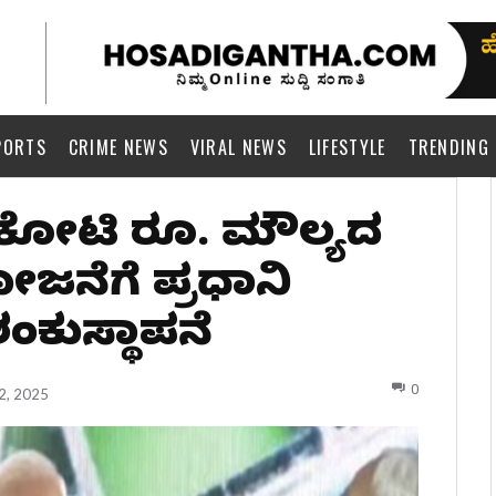
PORTS
CRIME NEWS
VIRAL NEWS
LIFESTYLE
TRENDING
00 ಕೋಟಿ ರೂ. ಮೌಲ್ಯದ
ೋಜನೆಗೆ ಪ್ರಧಾನಿ
ಕುಸ್ಥಾಪನೆ
0
2, 2025