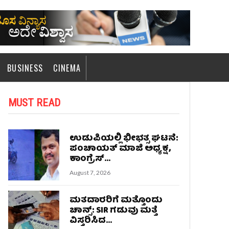
BUSINESS
CINEMA
MUST READ
ಉಡುಪಿಯಲ್ಲಿ ಭೀಭತ್ಸ ಘಟನೆ:
ಪಂಚಾಯತ್ ಮಾಜಿ ಅಧ್ಯಕ್ಷ,
ಕಾಂಗ್ರೆಸ್...
August 7, 2026
ಮತದಾರರಿಗೆ ಮತ್ತೊಂದು
ಚಾನ್ಸ್: SIR ಗಡುವು ಮತ್ತೆ
ವಿಸ್ತರಿಸಿದ...