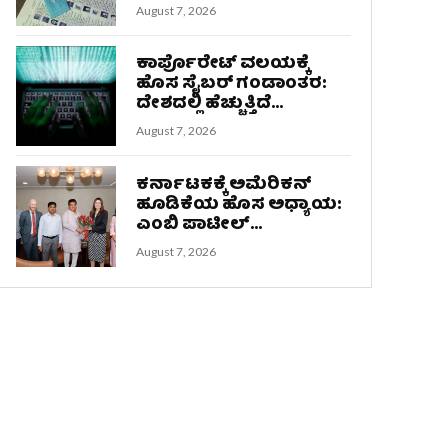
August 7, 2026
ಕಾರ್ಪೊರೇಟ್ ವಲಯಕ್ಕೆ
ಹೊಸ ಸೈಬರ್ ಗಂಡಾಂತರ:
ದೇಶದಲ್ಲಿ ಹೆಚ್ಚುತ್ತಿದೆ...
August 7, 2026
ಕರ್ನಾಟಕಕ್ಕೆ ಅಮೆರಿಕನ್
ಹೂಡಿಕೆಯ ಹೊಸ ಅಧ್ಯಾಯ:
ಎಂಬಿ ಪಾಟೀಲ್...
August 7, 2026