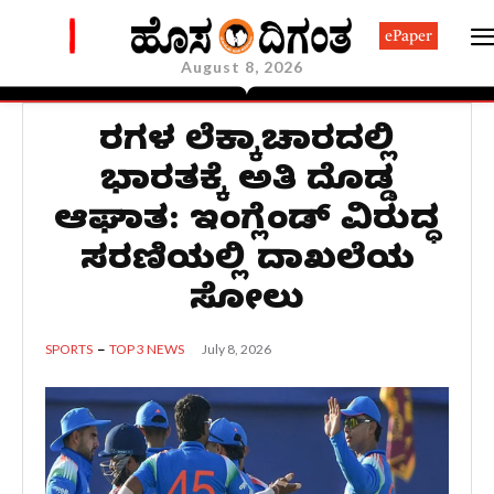
ePaper
August 8, 2026
ರನ್‌ಗಳ ಲೆಕ್ಕಾಚಾರದಲ್ಲಿ
ಭಾರತಕ್ಕೆ ಅತಿ ದೊಡ್ಡ
ಆಘಾತ: ಇಂಗ್ಲೆಂಡ್ ವಿರುದ್ಧ
ಸರಣಿಯಲ್ಲಿ ದಾಖಲೆಯ
ಸೋಲು
July 8, 2026
SPORTS
TOP 3 NEWS