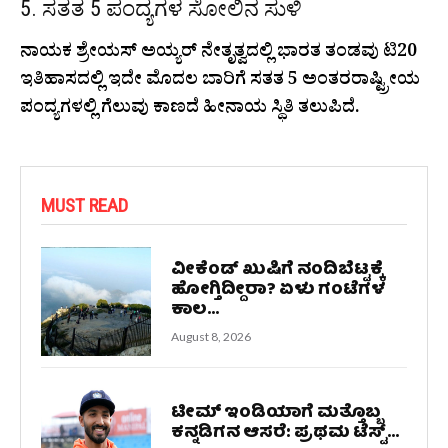
5. ಸತತ 5 ಪಂದ್ಯಗಳ ಸೋಲಿನ ಸುಳಿ
ನಾಯಕ ಶ್ರೇಯಸ್ ಅಯ್ಯರ್ ನೇತೃತ್ವದಲ್ಲಿ ಭಾರತ ತಂಡವು ಟಿ20
ಇತಿಹಾಸದಲ್ಲಿ ಇದೇ ಮೊದಲ ಬಾರಿಗೆ ಸತತ 5 ಅಂತರರಾಷ್ಟ್ರೀಯ
ಪಂದ್ಯಗಳಲ್ಲಿ ಗೆಲುವು ಕಾಣದೆ ಹೀನಾಯ ಸ್ಥಿತಿ ತಲುಪಿದೆ.
MUST READ
ವೀಕೆಂಡ್‌ ಖುಷಿಗೆ ನಂದಿಬೆಟ್ಟಕ್ಕೆ
ಹೋಗ್ತಿದ್ದೀರಾ? ಏಳು ಗಂಟೆಗಳ
ಕಾಲ...
August 8, 2026
ಟೀಮ್ ಇಂಡಿಯಾಗೆ ಮತ್ತೊಬ್ಬ
ಕನ್ನಡಿಗನ ಆಸರೆ: ಪ್ರಥಮ ಟೆಸ್ಟ್...