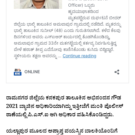
ರಾಮನಗರ ಜಿಲ್ಲೆಯ ಕನಕಪುರ ತಾಲೂಕಿನ ಅಭಿನಂದನ ಗೌಡ
2021 ಬ್ಯಾಚಿನ ಅಧಿಕಾರಿಯಾಗಿದ್ದು ಇತ್ತೀಚೆಗೆ ಮಂಕಿ ಪೊಲೀಸ್
ಠಾಣೆಯಲ್ಲಿ ಪಿ.ಎಸ್.ಐ ಆಗಿ ಅಧಿಕಾರ ವಹಿಸಿಕೊಂಡಿದ್ದರು.
ಯಲ್ಲಾಪುರ ಮೂಲದ ಅಪ್ರಾಪ್ತ ವಯಸ್ಸಿನ ಬಾಲಕಿಯೊಂದಿಗೆ