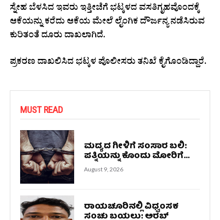
ಸ್ನೇಹ ಬೆಳಸಿದ ಇವರು ಇತ್ತೀಚೆಗೆ ಭಟ್ಕಳದ ವಸತಿಗೃಹವೊಂದಕ್ಕೆ
ಆಕೆಯನ್ನು ಕರೆದು ಆಕೆಯ ಮೇಲೆ ಲೈಂಗಿಕ ದೌರ್ಜನ್ಯ ನಡೆಸಿರುವ
ಕುರಿತಂತೆ ದೂರು ದಾಖಲಾಗಿದೆ.
ಪ್ರಕರಣ ದಾಖಲಿಸಿದ ಭಟ್ಕಳ ಪೊಲೀಸರು ತನಿಖೆ ಕೈಗೊಂಡಿದ್ದಾರೆ.
MUST READ
ಮದ್ಯದ ಗೀಳಿಗೆ ಸಂಸಾರ ಬಲಿ:
ಪತ್ನಿಯನ್ನು ಕೊಂದು ಮೋರಿಗೆ...
August 9, 2026
ರಾಯಚೂರಿನಲ್ಲಿ ವಿಧ್ವಂಸಕ
ಸಂಚು ಬಯಲು: ಅರಬ್