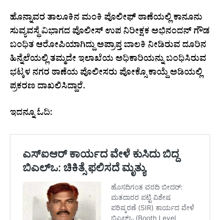
ಹೊನ್ನಾವರ ತಾಲೂಕಿನ ಮಂಕಿ ಪೊಲೀಫ್ ಠಾಣೆಯಲ್ಲಿ ಕಾನೂನು
ಸುವ್ಯವಸ್ಥೆ ವಿಭಾಗದ ಪೊಲೀಸ್ ಉಪ ನಿರೀಕ್ಷಕ ಅಭಿನಂದನ್ ಗೌಡ
ಬಂಧಿತ ಆರೋಪಿಯಾಗಿದ್ದು ಅಪ್ರಾಪ್ತ ಬಾಲಕಿ ನೀಡಿರುವ ದೂರಿನ
ಹಿನ್ನೆಲೆಯಲ್ಲಿ ತಮ್ಮದೇ ಇಲಾಖೆಯ ಅಧಿಕಾರಿಯನ್ನು ಬಂಧಿಸಿರುವ
ಭಟ್ಕಳ ನಗರ ಠಾಣೆಯ ಪೊಲೀಸರು ಪೋಕ್ಸೊ ಕಾಯ್ದೆ ಅಡಿಯಲ್ಲಿ
ಪ್ರಕರಣ ದಾಖಲಿಸಿದ್ದಾರೆ.
ಇದನ್ನೂ ಓದಿ: