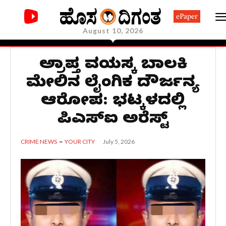
ePaper
August 10, 2026
ಅಪ್ರಾಪ್ತ ವಯಸ್ಕ ಬಾಲಕಿ
ಮೇಲಿನ ಲೈಂಗಿಕ ದೌರ್ಜನ್ಯ
ಆರೋಪ: ಭಟ್ಕಳದಲ್ಲಿ
ಪಿಎಸ್‌ಐ ಅರೆಸ್ಟ್
July 5, 2026
CRIME NEWS
YOUR CITY