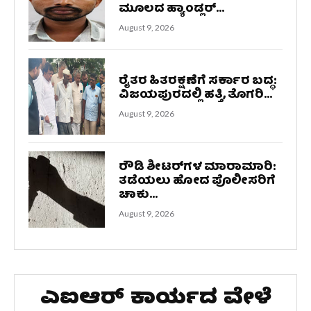
ಮೂಲದ ಹ್ಯಾಂಡ್ಲರ್...
August 9, 2026
ರೈತರ ಹಿತರಕ್ಷಣೆಗೆ ಸರ್ಕಾರ ಬದ್ಧ:
ವಿಜಯಪುರದಲ್ಲಿ ಹತ್ತಿ, ತೊಗರಿ...
August 9, 2026
ರೌಡಿ ಶೀಟರ್‌ಗಳ ಮಾರಾಮಾರಿ:
ತಡೆಯಲು ಹೋದ ಪೊಲೀಸರಿಗೆ
ಚಾಕು...
August 9, 2026