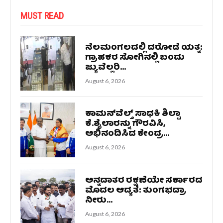
MUST READ
ನೆಲಮಂಗಲದಲ್ಲಿ ದರೋಡೆ ಯತ್ನ:
ಗ್ರಾಹಕರ ಸೋಗಿನಲ್ಲಿ ಬಂದು
ಜ್ಯುವೆಲ್ಲರಿ...
August 6, 2026
ಕಾಮನ್‌ವೆಲ್ತ್ ಸಾಧಕಿ ಶಿಲ್ಪಾ
ಕೆ.ಶೈಲಾರನ್ನು ಗೌರವಿಸಿ,
ಅಭಿನಂದಿಸಿದ ಕೇಂದ್ರ...
August 6, 2026
ಅನ್ನದಾತರ ರಕ್ಷಣೆಯೇ ಸರ್ಕಾರದ
ಮೊದಲ ಆದ್ಯತೆ: ತುಂಗಭದ್ರಾ
ನೀರು...
August 6, 2026