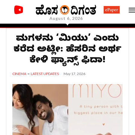
ePaper
August 6, 2026
ಮಗಳನ್ನು ‘ಮಿಯು’ ಎಂದು
ಕರೆದ ಅಟ್ಲೀ: ಹೆಸರಿನ ಅರ್ಥ
ಕೇಳಿ ಫ್ಯಾನ್ಸ್ ಫಿದಾ!
May 17, 2026
CINEMA
LATEST UPDATES