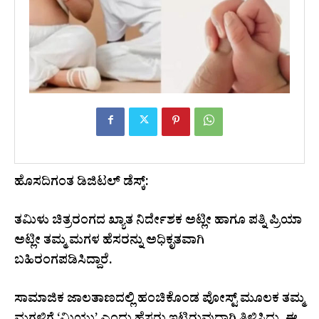
ಹೊಸದಿಗಂತ ಡಿಜಿಟಲ್ ಡೆಸ್ಕ್:
ತಮಿಳು ಚಿತ್ರರಂಗದ ಖ್ಯಾತ ನಿರ್ದೇಶಕ ಅಟ್ಲೀ ಹಾಗೂ ಪತ್ನಿ ಪ್ರಿಯಾ
ಅಟ್ಲೀ ತಮ್ಮ ಮಗಳ ಹೆಸರನ್ನು ಅಧಿಕೃತವಾಗಿ
ಬಹಿರಂಗಪಡಿಸಿದ್ದಾರೆ.
ಸಾಮಾಜಿಕ ಜಾಲತಾಣದಲ್ಲಿ ಹಂಚಿಕೊಂಡ ಪೋಸ್ಟ್ ಮೂಲಕ ತಮ್ಮ