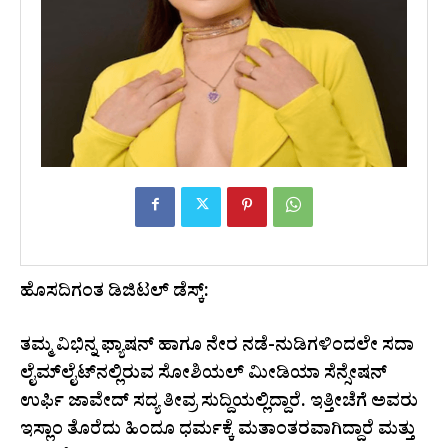
ಹೊಸದಿಗಂತ ಡಿಜಿಟಲ್ ಡೆಸ್ಕ್:
ತಮ್ಮ ವಿಭಿನ್ನ ಫ್ಯಾಷನ್ ಹಾಗೂ ನೇರ ನಡೆ-ನುಡಿಗಳಿಂದಲೇ ಸದಾ
ಲೈಮ್‌ಲೈಟ್‌ನಲ್ಲಿರುವ ಸೋಶಿಯಲ್ ಮೀಡಿಯಾ ಸೆನ್ಸೇಷನ್
ಉರ್ಫಿ ಜಾವೇದ್ ಸದ್ಯ ತೀವ್ರ ಸುದ್ದಿಯಲ್ಲಿದ್ದಾರೆ. ಇತ್ತೀಚೆಗೆ ಅವರು
ಇಸ್ಲಾಂ ತೊರೆದು ಹಿಂದೂ ಧರ್ಮಕ್ಕೆ ಮತಾಂತರವಾಗಿದ್ದಾರೆ ಮತ್ತು