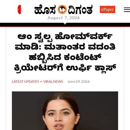
ePaper
August 7, 2026
ಆಂಟಿ ಸ್ವಲ್ಪ ಹೋಮ್‌ವರ್ಕ್
ಮಾಡಿ: ಮತಾಂತರ ವದಂತಿ
ಹಬ್ಬಿಸಿದ ಕಂಟೆಂಟ್
ಕ್ರಿಯೇಟರ್‌ಗೆ ಉರ್ಫಿ ಕ್ಲಾಸ್
June 29, 2026
LATEST UPDATES
VIRAL NEWS