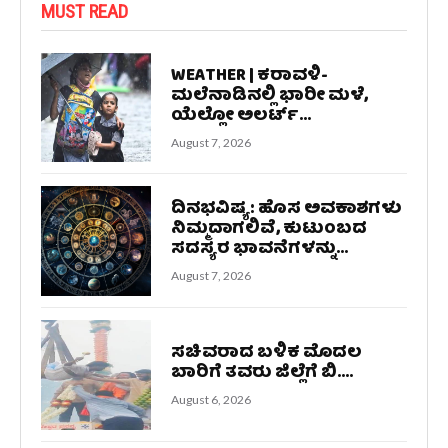
MUST READ
WEATHER | ಕರಾವಳಿ-
ಮಲೆನಾಡಿನಲ್ಲಿ ಭಾರೀ ಮಳೆ,
ಯೆಲ್ಲೋ ಅಲರ್ಟ್‌...
August 7, 2026
ದಿನಭವಿಷ್ಯ: ಹೊಸ ಅವಕಾಶಗಳು
ನಿಮ್ಮದಾಗಲಿವೆ, ಕುಟುಂಬದ
ಸದಸ್ಯರ ಭಾವನೆಗಳನ್ನು...
August 7, 2026
ಸಚಿವರಾದ ಬಳಿಕ ಮೊದಲ
ಬಾರಿಗೆ ತವರು ಜಿಲ್ಲೆಗೆ ಬಿ....
August 6, 2026