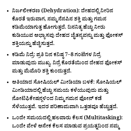
ನಿರ್ಜಲೀಕರಣ (Dehydration): ದೇಹದಲ್ಲಿ ನೀರಿನ
ಕೊರತೆ ಇರುವಾಗ, ನಮ್ಮ ನೆನಪಿನ ಶಕ್ತಿ ಮತ್ತು ಗಮನ
ಕಡಿಮೆಯಾಗುತ್ತ ಹೋಗುತ್ತದೆ. ದಿನನಿತ್ಯ ಹೆಚ್ಚು ನೀರು
ಕುಡಿಯುವ ಅಭ್ಯಾಸವು ದೇಹದ ಚೈತನ್ಯವನ್ನು ಮತ್ತು ಫೋಕಸ್
ಶಕ್ತಿಯನ್ನು ಹೆಚ್ಚಿಸುತ್ತದೆ.
ಕಡಿಮೆ ನಿದ್ರೆ: ಪ್ರತಿ ದಿನ ಕನಿಷ್ಠ 7–8 ಗಂಟೆಗಳ ನಿದ್ರೆ
ಮಾಡುವುದು ಮುಖ್ಯ. ನಿದ್ರೆ ಕೊರತೆಯಿಂದ ದೇಹದ ಫೋಕಸ್
ಮತ್ತು ಮೆಮೊರಿ ಶಕ್ತಿ ಕುಂದುತ್ತದೆ.
ಅತಿಯಾದ ಸೋಷಿಯಲ್ ಮೀಡಿಯಾ ಬಳಕೆ: ಸೋಷಿಯಲ್
ಮೀಡಿಯಾದಲ್ಲಿ ಹೆಚ್ಚು ಸಮಯ ಕಳೆಯುವುದು ಮತ್ತು
ನೋಟಿಫಿಕೇಷನ್ಗಳಿಂದ ನಿಮ್ಮ ಗಮನ ಫೋನ್ ಕಡೆ
ಸೆಳೆಯುತ್ತವೆ. ಇದರ ಪರಿಣಾಮವಾಗಿ ಒತ್ತಡವೂ ಹೆಚ್ಚುತ್ತದೆ.
ಒಂದೇ ಸಮಯದಲ್ಲಿ ಹಲವಾರು ಕೆಲಸ (Multitasking):
ಒಂದೇ ವೇಳೆ ಅನೇಕ ಕೆಲಸ ಮಾಡುವ ಪ್ರಯತ್ನದಿಂದ ನಮ್ಮ