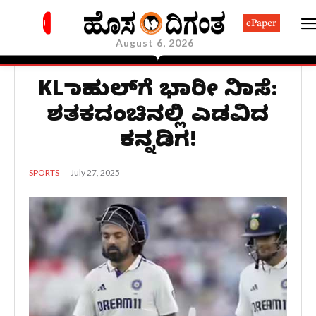
ePaper
August 6, 2026
KL ರಾಹುಲ್​ಗೆ ಭಾರೀ ನಿರಾಸೆ:
ಶತಕದಂಚಿನಲ್ಲಿ ಎಡವಿದ
ಕನ್ನಡಿಗ!
July 27, 2025
SPORTS