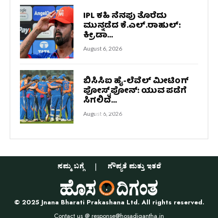
IPL ಕಹಿ ನೆನಪು ತೊರೆದು
ಮುನ್ನಡೆದ ಕೆ.ಎಲ್.ರಾಹುಲ್:
ಕ್ರೀಡಾ...
August 6, 2026
ಬಿಸಿಸಿಐ ಹೈ-ಲೆವೆಲ್ ಮೀಟಿಂಗ್
ಪೋಸ್ಟ್‌ಪೋನ್: ಯುವ ಪಡೆಗೆ
ಸಿಗಲಿದೆ...
August 6, 2026
ನಮ್ಮ ಬಗ್ಗೆ
ಗೌಪ್ಯತೆ ಮತ್ತು ಇತರೆ
© 2025 Jnana Bharati Prakashana Ltd. All rights reserved.
Contact us @
response@hosadigantha.in