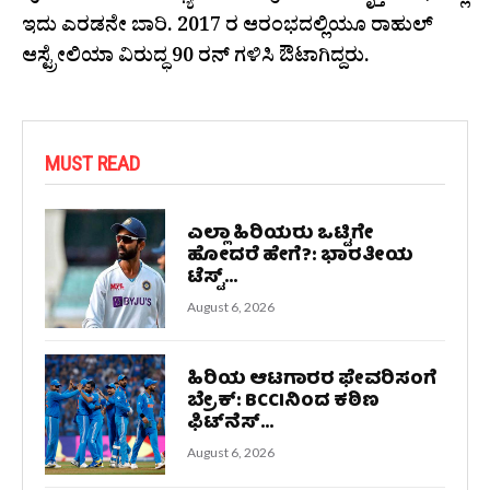
ಇದು ಎರಡನೇ ಬಾರಿ. 2017 ರ ಆರಂಭದಲ್ಲಿಯೂ ರಾಹುಲ್
ಆಸ್ಟ್ರೇಲಿಯಾ ವಿರುದ್ಧ 90 ರನ್ ಗಳಿಸಿ ಔಟಾಗಿದ್ದರು.
MUST READ
ಎಲ್ಲಾ ಹಿರಿಯರು ಒಟ್ಟಿಗೇ
ಹೋದರೆ ಹೇಗೆ?: ಭಾರತೀಯ
ಟೆಸ್ಟ್...
August 6, 2026
ಹಿರಿಯ ಆಟಗಾರರ ಫೇವರಿಸಂಗೆ
ಬ್ರೇಕ್: BCCIನಿಂದ ಕಠಿಣ
ಫಿಟ್‌ನೆಸ್...
August 6, 2026