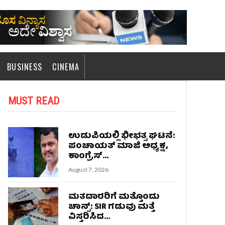
BUSINESS
CINEMA
MUST READ
ಉಡುಪಿಯಲ್ಲಿ ಭೀಭತ್ಸ ಘಟನೆ:
ಪಂಚಾಯತ್ ಮಾಜಿ ಅಧ್ಯಕ್ಷ,
ಕಾಂಗ್ರೆಸ್...
August 7, 2026
ಮತದಾರರಿಗೆ ಮತ್ತೊಂದು
ಚಾನ್ಸ್: SIR ಗಡುವು ಮತ್ತೆ
ವಿಸ್ತರಿಸಿದ...