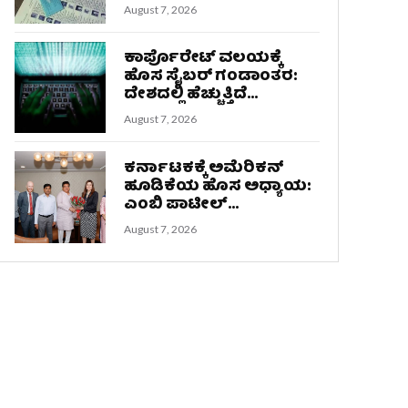
August 7, 2026
ಕಾರ್ಪೊರೇಟ್ ವಲಯಕ್ಕೆ
ಹೊಸ ಸೈಬರ್ ಗಂಡಾಂತರ:
ದೇಶದಲ್ಲಿ ಹೆಚ್ಚುತ್ತಿದೆ...
August 7, 2026
ಕರ್ನಾಟಕಕ್ಕೆ ಅಮೆರಿಕನ್
ಹೂಡಿಕೆಯ ಹೊಸ ಅಧ್ಯಾಯ:
ಎಂಬಿ ಪಾಟೀಲ್...
August 7, 2026