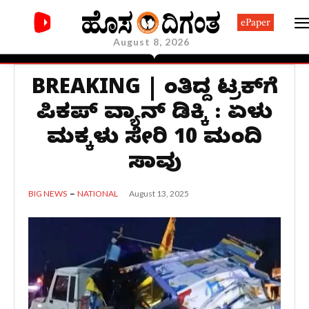
ePaper
August 8, 2026
BREAKING | ನಿಂತಿದ್ದ ಟ್ರಕ್‌ಗೆ
ಪಿಕಪ್ ವ್ಯಾನ್ ಡಿಕ್ಕಿ : ಏಳು
ಮಕ್ಕಳು ಸೇರಿ 10 ಮಂದಿ
ಸಾವು
August 13, 2025
BIG NEWS
NATIONAL