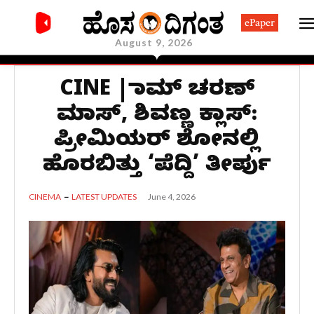
ePaper
August 9, 2026
CINE | ರಾಮ್ ಚರಣ್
ಮಾಸ್, ಶಿವಣ್ಣ ಕ್ಲಾಸ್:
ಪ್ರೀಮಿಯರ್ ಶೋನಲ್ಲಿ
ಹೊರಬಿತ್ತು ‘ಪೆದ್ದಿ’ ತೀರ್ಪು
June 4, 2026
CINEMA
LATEST UPDATES