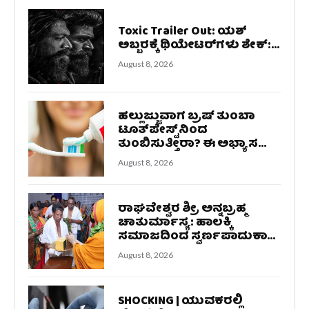
Toxic Trailer Out: ಯಶ್‌
ಅಬ್ಬರಕ್ಕೆ ಥಿಯೇಟರ್‌ಗಳು ಶೇಕ್‌:...
August 8, 2026
ಹಲ್ಲುಜ್ಜುವಾಗ ಬ್ರಷ್‌ ತುಂಬಾ
ಟೂತ್‌ಪೇಸ್ಟ್‌ನಿಂದ
ತುಂಬಿಸುತ್ತೀರಾ? ಈ ಅಭ್ಯಾಸ...
August 8, 2026
ರಾಘವೇಶ್ವರ ಶ್ರೀ ಅನ್ನಬ್ರಹ್ಮ
ಚಾತುರ್ಮಾಸ್ಯ: ಹಾಲಕ್ಕಿ
ಸಮಾಜದಿಂದ ಸ್ವರ್ಣಪಾದುಕಾ...
August 8, 2026
SHOCKING | ಯುವಕರಲ್ಲಿ