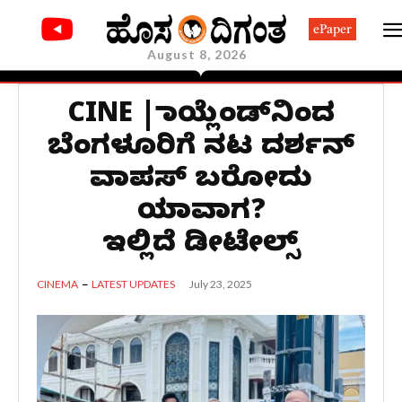
ePaper
August 8, 2026
CINE | ಥಾಯ್ಲೆಂಡ್‌ನಿಂದ
ಬೆಂಗಳೂರಿಗೆ ನಟ ದರ್ಶನ್
ವಾಪಸ್ ಬರೋದು
ಯಾವಾಗ?
ಇಲ್ಲಿದೆ ಡೀಟೇಲ್ಸ್
July 23, 2025
CINEMA
LATEST UPDATES