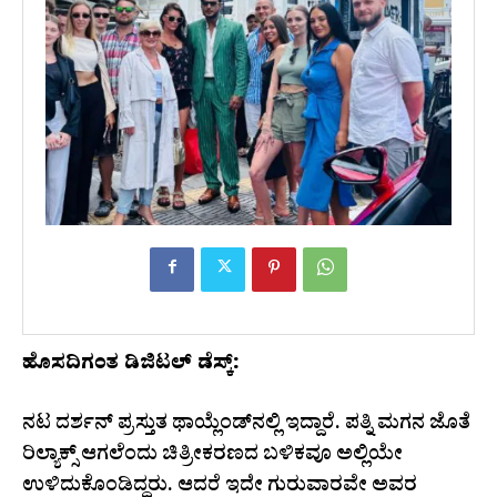
ಹೊಸದಿಗಂತ ಡಿಜಿಟಲ್ ಡೆಸ್ಕ್:
ನಟ ದರ್ಶನ್ ಪ್ರಸ್ತುತ ಥಾಯ್ಲೆಂಡ್‌ನಲ್ಲಿ ಇದ್ದಾರೆ. ಪತ್ನಿ ಮಗನ ಜೊತೆ
ರಿಲ್ಯಾಕ್ಸ್ ಆಗಲೆಂದು ಚಿತ್ರೀಕರಣದ ಬಳಿಕವೂ ಅಲ್ಲಿಯೇ
ಉಳಿದುಕೊಂಡಿದ್ದರು. ಆದರೆ ಇದೇ ಗುರುವಾರವೇ ಅವರ