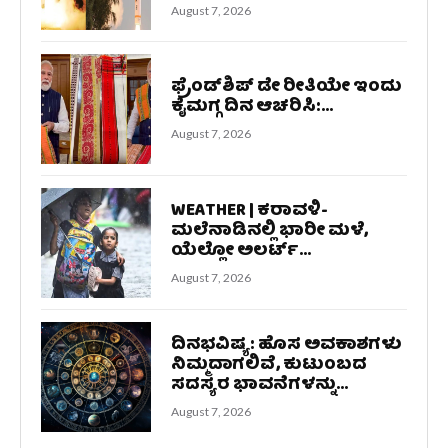
August 7, 2026
ಫ್ರೆಂಡ್​ಶಿಪ್ ಡೇ ರೀತಿಯೇ ಇಂದು
ಕೈಮಗ್ಗ ದಿನ ಆಚರಿಸಿ:...
August 7, 2026
WEATHER | ಕರಾವಳಿ-
ಮಲೆನಾಡಿನಲ್ಲಿ ಭಾರೀ ಮಳೆ,
ಯೆಲ್ಲೋ ಅಲರ್ಟ್‌...
August 7, 2026
ದಿನಭವಿಷ್ಯ: ಹೊಸ ಅವಕಾಶಗಳು
ನಿಮ್ಮದಾಗಲಿವೆ, ಕುಟುಂಬದ
ಸದಸ್ಯರ ಭಾವನೆಗಳನ್ನು...
August 7, 2026