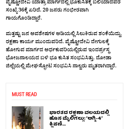
ವೈಷ್ಣೋದೇವಿ ಯಾತ್ರಾ ಮಾರ್ಗದಲ್ಲಿ ಭೂಕುಸಿತಕ್ಕೆ ಬಲಿಯಾದವರ
ಸಂಖ್ಯೆ 36ಕ್ಕೆ ಏರಿದೆ. 20 ಜನರು ಗಂಭೀರವಾಗಿ
ಗಾಯಗೊಂಡಿದ್ದಾರೆ.
ಮತ್ತಷ್ಟು ಜನ ಅವಶೇಷಗಳ ಅಡಿಯಲ್ಲಿ ಸಿಲುಕಿರುವ ಶಂಕೆಯಿದ್ದು,
ರಕ್ಷಣಾ ಕಾರ್ಯ ಮುಂದುವರಿದೆ. ವೈಷ್ಣೋದೇವಿ ದೇಗುಲಕ್ಕೆ
ಹೋಗುವ ಮಾರ್ಗದ ಅರ್ಧಕುವರಿಯಲ್ಲಿರುವ ಇಂದರ್ಪ್ರಸ್ಥ
ಭೋಜನಾಲಯದ ಬಳಿ ಭೂ ಕುಸಿತ ಸಂಭವಿಸಿತ್ತು. ದೋಡಾ
ಜಿಲ್ಲೆಯಲ್ಲಿ ಮೇಘಸ್ಫೋಟ ಸಂಭವಿಸಿ ನಾಲ್ವರು ಮೃತರಾಗಿದ್ದಾರೆ.
MUST READ
ಭಾರತದ ರಕ್ಷಣಾ ವಲಯದಲ್ಲಿ
ಹೊಸ ಮೈಲಿಗಲ್ಲು: ‘ಅಗ್ನಿ-4’
ಕ್ಷಿಪಣಿ...