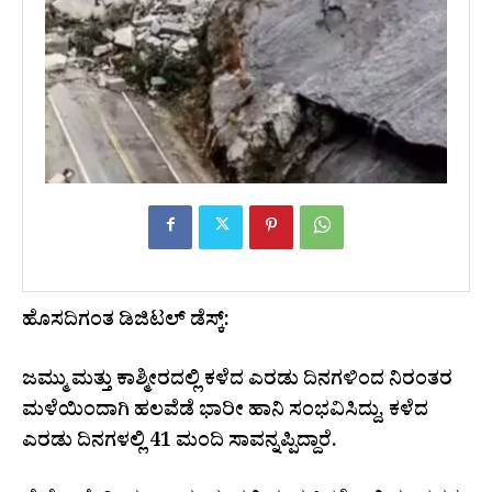
ಹೊಸದಿಗಂತ ಡಿಜಿಟಲ್ ಡೆಸ್ಕ್:
ಜಮ್ಮು ಮತ್ತು ಕಾಶ್ಮೀರದಲ್ಲಿ ಕಳೆದ ಎರಡು ದಿನಗಳಿಂದ ನಿರಂತರ
ಮಳೆಯಿಂದಾಗಿ ಹಲವೆಡೆ ಭಾರೀ ಹಾನಿ ಸಂಭವಿಸಿದ್ದು, ಕಳೆದ
ಎರಡು ದಿನಗಳಲ್ಲಿ 41 ಮಂದಿ ಸಾವನ್ನಪ್ಪಿದ್ದಾರೆ.