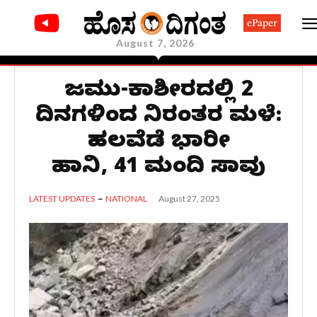
ePaper
August 7, 2026
ಜಮ್ಮು-ಕಾಶ್ಮೀರದಲ್ಲಿ 2
ದಿನಗಳಿಂದ ನಿರಂತರ ಮಳೆ:
ಹಲವೆಡೆ ಭಾರೀ
ಹಾನಿ, 41 ಮಂದಿ ಸಾವು
August 27, 2025
LATEST UPDATES
NATIONAL