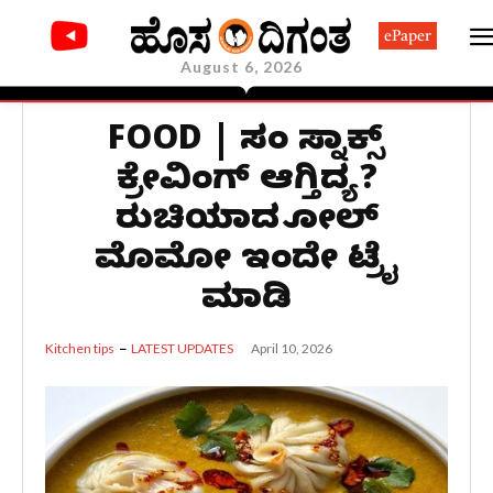
ePaper
August 6, 2026
FOOD | ಸಂಜೆ ಸ್ನಾಕ್ಸ್
ಕ್ರೇವಿಂಗ್ ಆಗ್ತಿದ್ಯ?
ರುಚಿಯಾದ ಜೋಲ್
ಮೊಮೋ ಇಂದೇ ಟ್ರೈ
ಮಾಡಿ
April 10, 2026
Kitchen tips
LATEST UPDATES