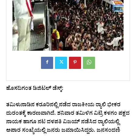
ಹೊಸದಿಗಂತ ಡಿಜಿಟಲ್ ಡೆಸ್ಕ್:
ತಮಿಳುನಾಡಿನ ಕರೂರಿನಲ್ಲಿ ನಡೆದ ರಾಜಕೀಯ ರ‍್ಯಾಲಿ ಭೀಕರ
ದುರಂತಕ್ಕೆ ಕಾರಣವಾಗಿದೆ. ಶನಿವಾರ ತಮಿಳಿಗ ವಿಟ್ರಿ ಕಳಗಂ ಪಕ್ಷದ
ನಾಯಕ ಹಾಗೂ ನಟ ದಳಪತಿ ವಿಜಯ್ ನಡೆಸಿದ ರ‍್ಯಾಲಿಯಲ್ಲಿ
ಅಪಾರ ಸಂಖ್ಯೆಯಲ್ಲಿ ಜನರು ಜಮಾಯಿಸಿದ್ದರು. ಜನಸಂದಣಿ