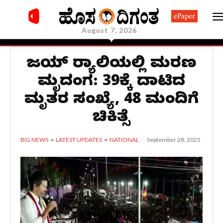
ePaper
August 7, 2026
ವಿಜಯ್ ರ‍್ಯಾಲಿಯಲ್ಲಿ ಮರಣ
ಮೃದಂಗ: 39ಕ್ಕೆ ದಾಟಿದ
ಮೃತರ ಸಂಖ್ಯೆ, 48 ಮಂದಿಗೆ
ಚಿಕಿತ್ಸೆ
September 28, 2025
BIG NEWS
LATEST UPDATES
NATIONAL