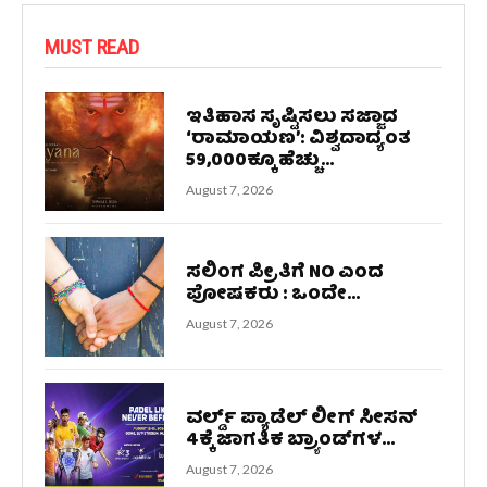
MUST READ
ಇತಿಹಾಸ ಸೃಷ್ಟಿಸಲು ಸಜ್ಜಾದ
‘ರಾಮಾಯಣ’: ವಿಶ್ವದಾದ್ಯಂತ
59,000ಕ್ಕೂ ಹೆಚ್ಚು...
August 7, 2026
ಸಲಿಂಗ ಪ್ರೀತಿಗೆ NO ಎಂದ
ಪೋಷಕರು : ಒಂದೇ...
August 7, 2026
ವರ್ಲ್ಡ್ ಪ್ಯಾಡೆಲ್ ಲೀಗ್ ಸೀಸನ್
4ಕ್ಕೆ ಜಾಗತಿಕ ಬ್ರ್ಯಾಂಡ್‌ಗಳ...
August 7, 2026